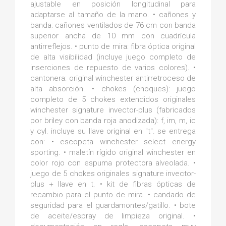
ajustable en posición longitudinal para
adaptarse al tamaño de la mano. • cañones y
banda: cañones ventilados de 76 cm con banda
superior ancha de 10 mm con cuadrícula
antirreflejos. • punto de mira: fibra óptica original
de alta visibilidad (incluye juego completo de
inserciones de repuesto de varios colores). •
cantonera: original winchester antirretroceso de
alta absorción. • chokes (choques): juego
completo de 5 chokes extendidos originales
winchester signature invector-plus (fabricados
por briley con banda roja anodizada): f, im, m, ic
y cyl. incluye su llave original en "t". se entrega
con: • escopeta winchester select energy
sporting. • maletín rígido original winchester en
color rojo con espuma protectora alveolada. •
juego de 5 chokes originales signature invector-
plus + llave en t. • kit de fibras ópticas de
recambio para el punto de mira. • candado de
seguridad para el guardamontes/gatillo. • bote
de aceite/espray de limpieza original. •