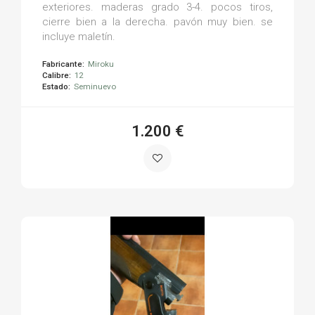
exteriores. maderas grado 3-4. pocos tiros,
cierre bien a la derecha. pavón muy bien. se
incluye maletín.
Fabricante:
Miroku
Calibre:
12
Estado:
Seminuevo
1.200 €