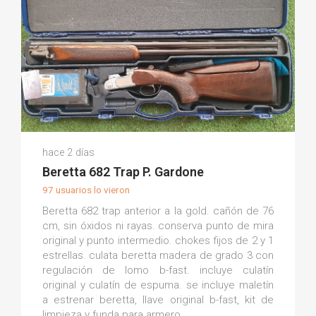
Martin P.
hace 2 días
(0)
Beretta 682 Trap P. Gardone
97 usuarios lo vieron
Beretta 682 trap anterior a la gold. cañón de 76
cm, sin óxidos ni rayas. conserva punto de mira
original y punto intermedio. chokes fijos de 2 y 1
estrellas. culata beretta madera de grado 3 con
regulación de lomo b-fast. incluye culatín
original y culatín de espuma. se incluye maletín
a estrenar beretta, llave original b-fast, kit de
limpieza y funda para armero.