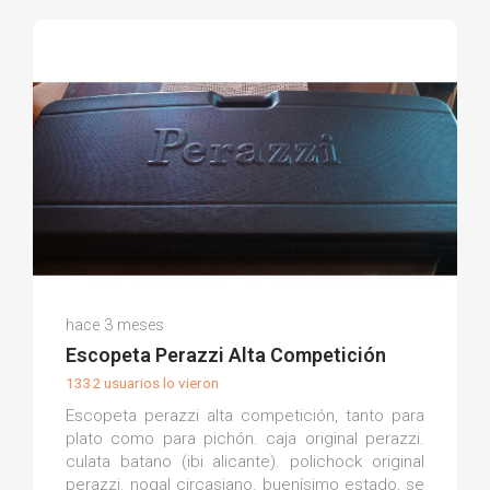
Jose B.
hace 3 meses
(0)
Escopeta Perazzi Alta Competición
1332 usuarios lo vieron
Escopeta perazzi alta competición, tanto para
plato como para pichón. caja original perazzi.
culata batano (ibi alicante). polichock original
perazzi. nogal circasiano. buenísimo estado, se