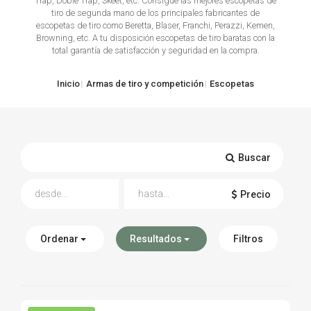
Trap, Doble Trap, Skeet, etc. Consigue las mejores escopetas de
tiro de segunda mano de los principales fabricantes de
TIRO Y COMPETICIÓN
escopetas de tiro como Beretta, Blaser, Franchi, Perazzi, Kemen,
Browning, etc. A tu disposición escopetas de tiro baratas con la
total garantía de satisfacción y seguridad en la compra.
AIRE COMPRIMIDO
OTRAS ARMAS
Inicio
Armas de tiro y competición
Escopetas
ACCESORIOS
Buscar
Precio
Ordenar
Resultados
Filtros