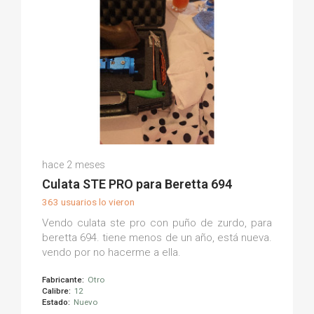
Juan C.
hace 2 meses
(0)
Culata STE PRO para Beretta 694
363 usuarios lo vieron
Vendo culata ste pro con puño de zurdo, para
beretta 694. tiene menos de un año, está nueva.
vendo por no hacerme a ella.
Fabricante:
Otro
Calibre:
12
Estado:
Nuevo