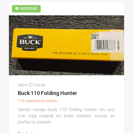
NOVEDAD
Luis S.
hace 22 horas
(0)
Buck 110 Folding Hunter
113 usuarios lo vieron
Vendo navaja buck 110 folding hunter sin uso,
con caja original en buen estado. nueva, en
perfecto estado.