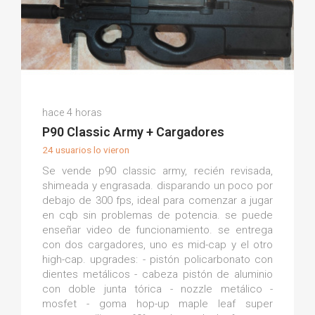
Miguel Angel S.
hace 4 horas
(0)
P90 Classic Army + Cargadores
24 usuarios lo vieron
Se vende p90 classic army, recién revisada,
shimeada y engrasada. disparando un poco por
debajo de 300 fps, ideal para comenzar a jugar
en cqb sin problemas de potencia. se puede
enseñar video de funcionamiento. se entrega
con dos cargadores, uno es mid-cap y el otro
high-cap. upgrades: - pistón policarbonato con
dientes metálicos - cabeza pistón de aluminio
con doble junta tórica - nozzle metálico -
mosfet - goma hop-up maple leaf super