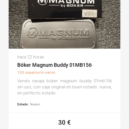
Luis S.
hace 22 horas
(0)
Böker Magnum Buddy 01MB156
103 usuarios lo vieron
Vendo navaja böker magnum buddy 01mb156
sin uso, con caja original en buen estado. nueva,
en perfecto estado.
Estado:
Nuevo
30 €