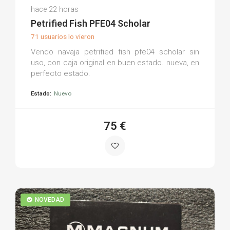
Luis S.
hace 22 horas
(0)
Petrified Fish PFE04 Scholar
71 usuarios lo vieron
Vendo navaja petrified fish pfe04 scholar sin
uso, con caja original en buen estado. nueva, en
perfecto estado.
Estado:
Nuevo
75 €
NOVEDAD