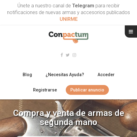
Únete a nuestro canal de
Telegram
para recibir
notificaciones de nuevas armas y accesorios publicados
UNIRME
Blog
¿Necesitas Ayuda?
Acceder
Registrarse
Publicar anuncio
RIFLES
Compra y venta de armas de
ESCOPETAS
segunda mano
ARMAS CORTAS