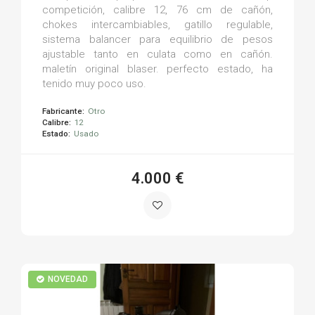
competición, calibre 12, 76 cm de cañón,
chokes intercambiables, gatillo regulable,
sistema balancer para equilibrio de pesos
ajustable tanto en culata como en cañón.
maletín original blaser. perfecto estado, ha
tenido muy poco uso.
Fabricante:
Otro
Calibre:
12
Estado:
Usado
4.000 €
NOVEDAD