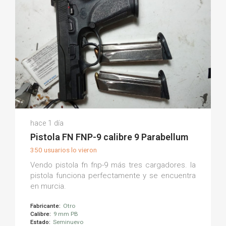
Francisco M.
hace 1 día
(0)
Pistola FN FNP-9 calibre 9 Parabellum
350 usuarios lo vieron
Vendo pistola fn fnp-9 más tres cargadores. la
pistola funciona perfectamente y se encuentra
en murcia.
Fabricante:
Otro
Calibre:
9 mm PB
Estado:
Seminuevo