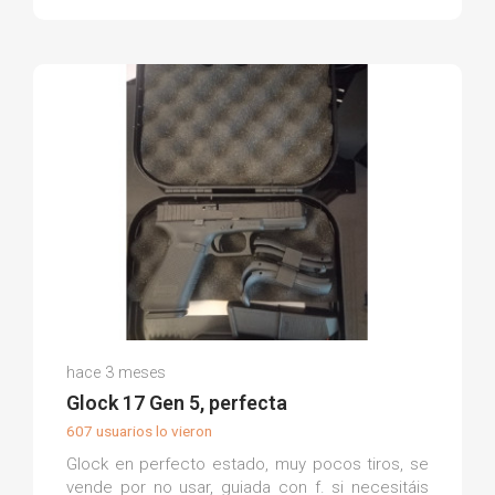
Jesus A.
hace 3 meses
(0)
Glock 17 Gen 5, perfecta
607 usuarios lo vieron
Glock en perfecto estado, muy pocos tiros, se
vende por no usar, guiada con f. si necesitáis