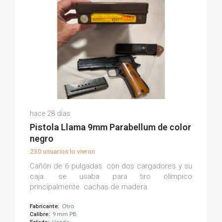
Dani G.
hace 28 días
(0)
Pistola Llama 9mm Parabellum de color
negro
230 usuarios lo vieron
Cañón de 6 pulgadas. con dos cargadores y su
caja. se usaba para tiro olímpico
principalmente. cachas de madera.
Fabricante:
Otro
Calibre:
9 mm PB
Estado:
Usado