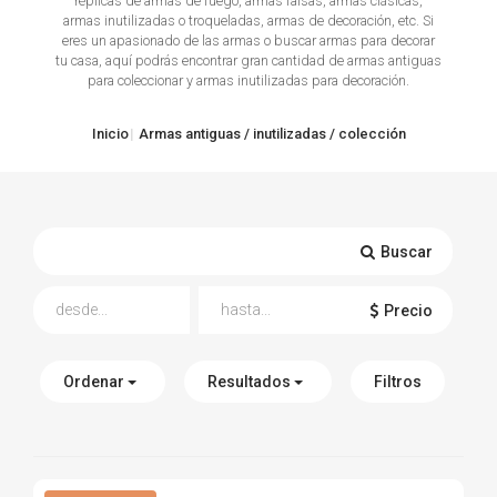
réplicas de armas de fuego, armas falsas, armas clásicas,
armas inutilizadas o troqueladas, armas de decoración, etc. Si
TIRO Y COMPETICIÓN
eres un apasionado de las armas o buscar armas para decorar
tu casa, aquí podrás encontrar gran cantidad de armas antiguas
para coleccionar y armas inutilizadas para decoración.
AIRE COMPRIMIDO
OTRAS ARMAS
Inicio
Armas antiguas / inutilizadas / colección
ACCESORIOS
Buscar
Precio
Ordenar
Resultados
Filtros