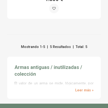
Mostrando 1-5 | 5 Resultados | Total: 5
Armas antiguas / inutilizadas /
colección
El valor de un arma se mide, lógicamente, por
los elementos que han sido usados en su
Leer más »
fabricación, pero también por otros factores
como la propia antigüedad de la pieza. El
coleccionismo de armas antiguas es una afición