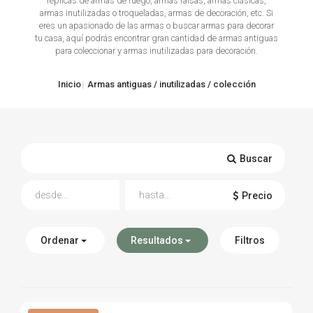
réplicas de armas de fuego, armas falsas, armas clásicas,
armas inutilizadas o troqueladas, armas de decoración, etc. Si
TIRO Y COMPETICIÓN
eres un apasionado de las armas o buscar armas para decorar
tu casa, aquí podrás encontrar gran cantidad de armas antiguas
para coleccionar y armas inutilizadas para decoración.
AIRE COMPRIMIDO
OTRAS ARMAS
Inicio
Armas antiguas / inutilizadas / colección
ACCESORIOS
Buscar
Precio
Ordenar
Resultados
Filtros