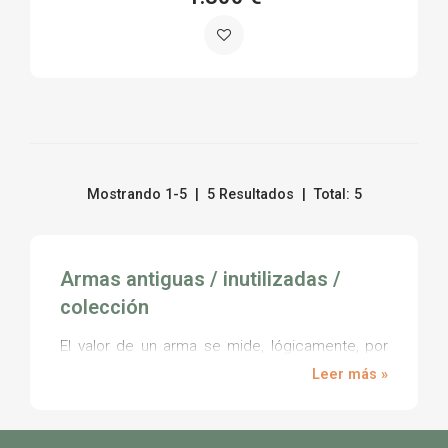
Mostrando 1-5 | 5 Resultados | Total: 5
Armas antiguas / inutilizadas /
colección
El valor de un arma se mide, lógicamente, por
los elementos que han sido usados en su
Leer más »
fabricación, pero también por otros factores
como la propia antigüedad de la pieza. El
coleccionismo de armas antiguas es una afición