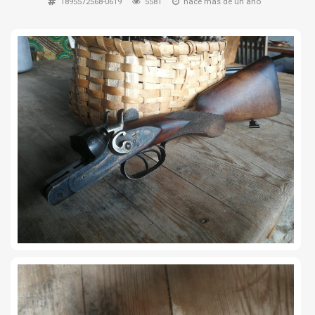
1895572568-0619
5581
hace más de un año
TIRO Y COMPETICIÓN
AIRE COMPRIMIDO
OTRAS ARMAS
ACCESORIOS