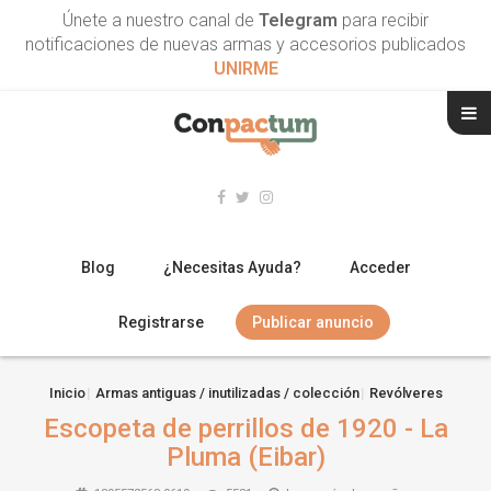
Únete a nuestro canal de
Telegram
para recibir
notificaciones de nuevas armas y accesorios publicados
UNIRME
Blog
¿Necesitas Ayuda?
Acceder
Registrarse
Publicar anuncio
RIFLES
Inicio
Armas antiguas / inutilizadas / colección
Revólveres
Escopeta de perrillos de 1920 - La
ESCOPETAS
Pluma (Eibar)
ARMAS CORTAS