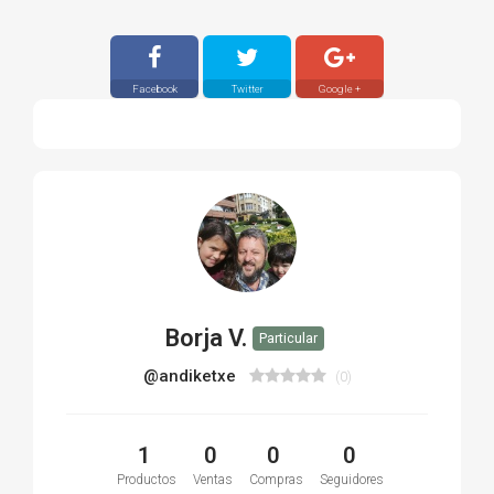
Facebook
Twitter
Google +
Borja V.
Particular
@andiketxe
(0)
1
0
0
0
Productos
Ventas
Compras
Seguidores