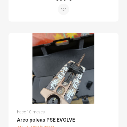
José A.
hace 10 meses
(0)
Arco poleas PSE EVOLVE
716 usuarios lo vieron