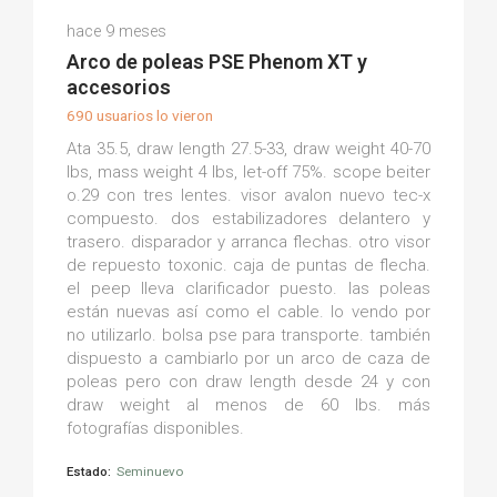
Juan L.
hace 9 meses
(0)
Arco de poleas PSE Phenom XT y
accesorios
690 usuarios lo vieron
Ata 35.5, draw length 27.5-33, draw weight 40-70
lbs, mass weight 4 lbs, let-off 75%. scope beiter
o.29 con tres lentes. visor avalon nuevo tec-x
compuesto. dos estabilizadores delantero y
trasero. disparador y arranca flechas. otro visor
de repuesto toxonic. caja de puntas de flecha.
el peep lleva clarificador puesto. las poleas
están nuevas así como el cable. lo vendo por
no utilizarlo. bolsa pse para transporte. también
dispuesto a cambiarlo por un arco de caza de
poleas pero con draw length desde 24 y con
draw weight al menos de 60 lbs. más
fotografías disponibles.
Estado:
Seminuevo