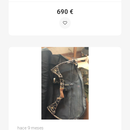
690 €
Santi C.
hace 9 meses