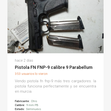
Francisco M.
hace 2 días
(0)
Pistola FN FNP-9 calibre 9 Parabellum
353 usuarios lo vieron
Vendo pistola fn fnp-9 más tres cargadores. la
pistola funciona perfectamente y se encuentra
en murcia.
Fabricante:
Otro
Calibre:
9 mm PB
Estado:
Seminuevo