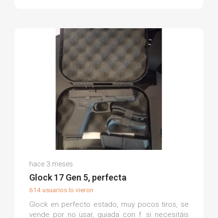
Jesus A.
hace 3 meses
(0)
Glock 17 Gen 5, perfecta
614 usuarios lo vieron
Glock en perfecto estado, muy pocos tiros, se
vende por no usar, guiada con f. si necesitáis