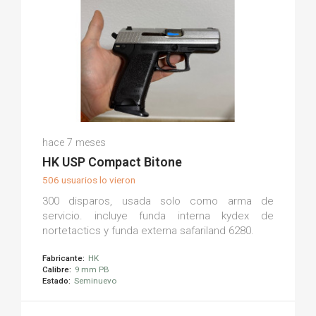
Borja F.
hace 7 meses
(0)
HK USP Compact Bitone
506 usuarios lo vieron
300 disparos, usada solo como arma de
servicio. incluye funda interna kydex de
nortetactics y funda externa safariland 6280.
Fabricante:
HK
Calibre:
9 mm PB
Estado:
Seminuevo