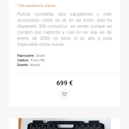
726 usuarios lo vieron
Pistola completa. dos cargadores y más
accesorios como se ve en las fotos. solo ha
disparado 300 cartuchos. se vende porque se
compró por capricho y casi no se usa. es de
enero de 2025, no tiene ni un año y está
impecable como nueva.
Fabricante:
Glock
Calibre:
9 mm PB
Estado:
Nuevo
699 €