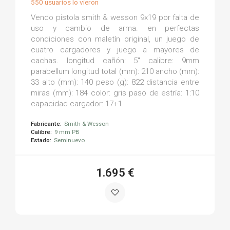
550 usuarios lo vieron
Vendo pistola smith & wesson 9x19 por falta de
uso y cambio de arma. en perfectas
condiciones con maletín original, un juego de
cuatro cargadores y juego a mayores de
cachas. longitud cañón: 5" calibre: 9mm
parabellum longitud total (mm): 210 ancho (mm):
33 alto (mm): 140 peso (g): 822 distancia entre
miras (mm): 184 color: gris paso de estría: 1:10
capacidad cargador: 17+1
Fabricante:
Smith & Wesson
Calibre:
9 mm PB
Estado:
Seminuevo
1.695 €