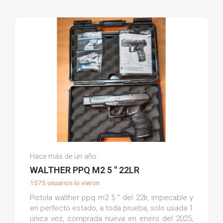
Alejandro A.
Hace más de un año
(0)
WALTHER PPQ M2 5 " 22LR
1575 usuarios lo vieron
Pistola walther ppq m2 5 " del 22lr, impecable y
en perfecto estado, a toda prueba, solo usada 1
única vez, comprada nueva en enero del 2025,