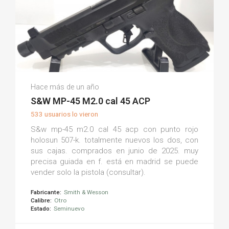
Emilio S.
Hace más de un año
(0)
S&W MP-45 M2.0 cal 45 ACP
533 usuarios lo vieron
S&w mp-45 m2.0 cal 45 acp con punto rojo
holosun 507-k. totalmente nuevos los dos, con
sus cajas. comprados en junio de 2025. muy
precisa guiada en f. está en madrid se puede
vender solo la pistola (consultar).
Fabricante:
Smith & Wesson
Calibre:
Otro
Estado:
Seminuevo