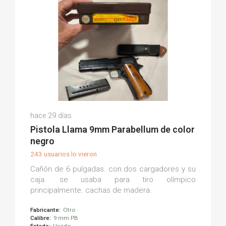
Dani G.
hace 29 días
(0)
Pistola Llama 9mm Parabellum de color
negro
243 usuarios lo vieron
Cañón de 6 pulgadas. con dos cargadores y su
caja. se usaba para tiro olímpico
principalmente. cachas de madera.
Fabricante:
Otro
Calibre:
9 mm PB
Estado:
Usado