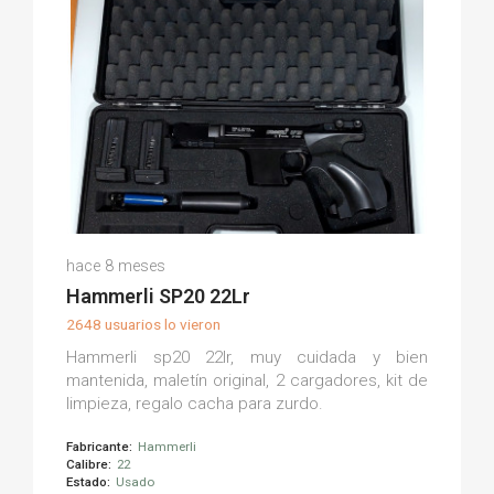
Noel M.
hace 8 meses
(0)
Hammerli SP20 22Lr
2648 usuarios lo vieron
Hammerli sp20 22lr, muy cuidada y bien
mantenida, maletín original, 2 cargadores, kit de
limpieza, regalo cacha para zurdo.
Fabricante:
Hammerli
Calibre:
22
Estado:
Usado