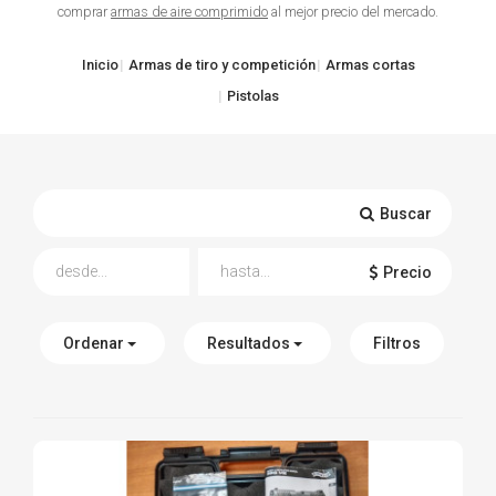
comprar
armas de aire comprimido
al mejor precio del mercado.
TIRO Y COMPETICIÓN
Inicio
Armas de tiro y competición
Armas cortas
AIRE COMPRIMIDO
Pistolas
OTRAS ARMAS
ACCESORIOS
Buscar
Precio
Ordenar
Resultados
Filtros