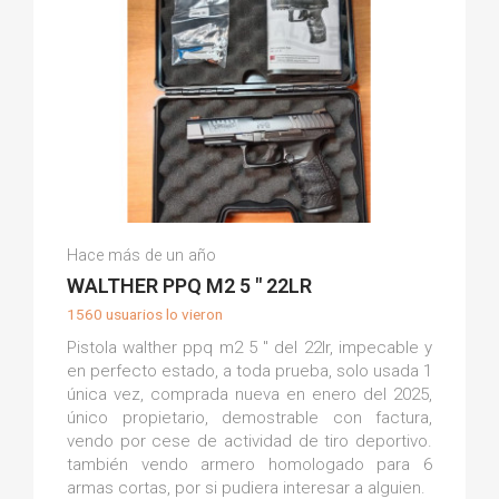
Alejandro A.
Hace más de un año
(0)
WALTHER PPQ M2 5 " 22LR
1560 usuarios lo vieron
Pistola walther ppq m2 5 " del 22lr, impecable y
en perfecto estado, a toda prueba, solo usada 1
única vez, comprada nueva en enero del 2025,
único propietario, demostrable con factura,
vendo por cese de actividad de tiro deportivo.
también vendo armero homologado para 6
armas cortas, por si pudiera interesar a alguien.