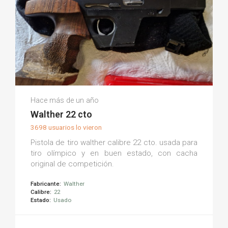
Jorge T.
Hace más de un año
(0)
Walther 22 cto
3698 usuarios lo vieron
Pistola de tiro walther calibre 22 cto. usada para
tiro olímpico y en buen estado, con cacha
original de competición.
Fabricante:
Walther
Calibre:
22
Estado:
Usado