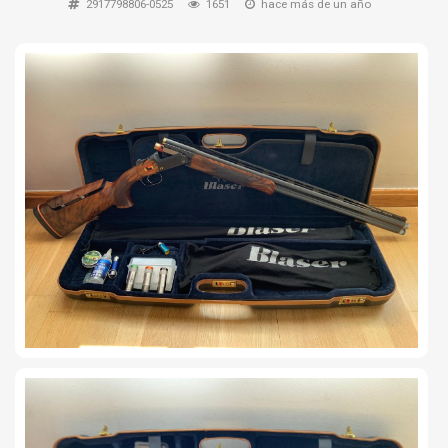
2917798806-0525
1651
hace más de un año
TIRO Y COMPETICIÓN
AIRE COMPRIMIDO
OTRAS ARMAS
ACCESORIOS