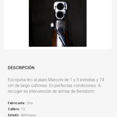
DESCRIPCIÓN
Escopeta tiro al plato Marochi de 1 y 3 estrellas y 74
cm de largo cañones. En perfectas condiciones. A
recoger en intervención de armas de Benidorm
Fabricante:
Otro
Calibre:
12
Estado:
Seminuevo