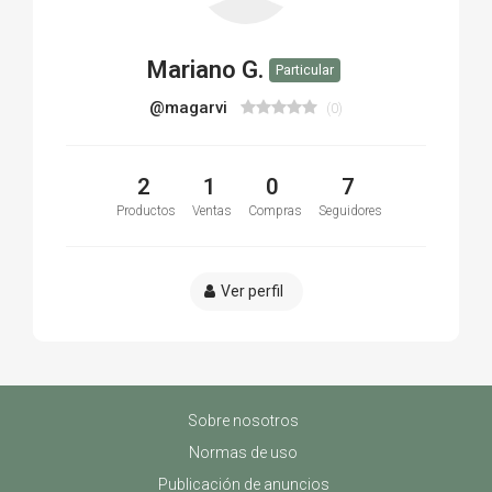
Mariano G.
Particular
@magarvi
(0)
2
1
0
7
Productos
Ventas
Compras
Seguidores
Ver perfil
Sobre nosotros
Normas de uso
Publicación de anuncios