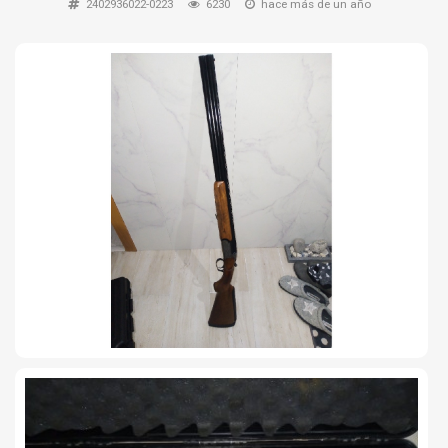
2402936022-0223
6230
hace más de un año
TIRO Y COMPETICIÓN
AIRE COMPRIMIDO
OTRAS ARMAS
ACCESORIOS