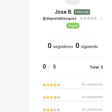
Jose B.
Particular
@deporteblazquez
(0)
Seguir
0
0
seguidores
siguiendo
0
5
/
Total: 0
Sin valoraciones
Sin valoraciones
Sin valoraciones