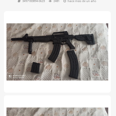
3497183894-0623
2481
hace más de un año
TIRO Y COMPETICIÓN
AIRE COMPRIMIDO
OTRAS ARMAS
ACCESORIOS