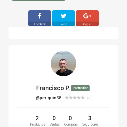
Facebook
Twitter
Google +
Francisco P.
Particular
@periquin38
(0)
2
0
0
3
Productos
Ventas
Compras
Seguidores