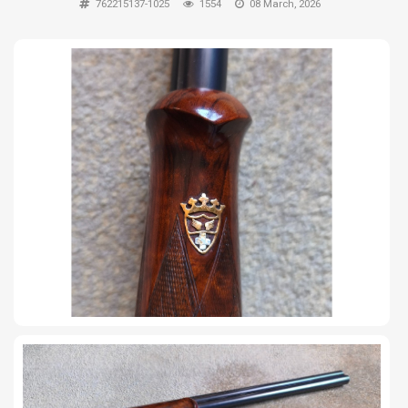
762215137-1025
1554
08 March, 2026
TIRO Y COMPETICIÓN
AIRE COMPRIMIDO
OTRAS ARMAS
ACCESORIOS