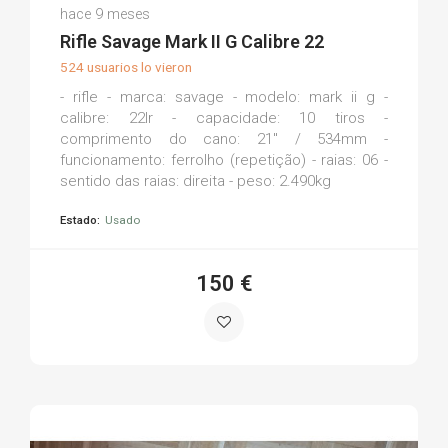
José C.
hace 9 meses
(0)
Rifle Savage Mark II G Calibre 22
524 usuarios lo vieron
- rifle - marca: savage - modelo: mark ii g -
calibre: 22lr - capacidade: 10 tiros -
comprimento do cano: 21" / 534mm -
funcionamento: ferrolho (repetição) - raias: 06 -
sentido das raias: direita - peso: 2.490kg
Estado:
Usado
150 €