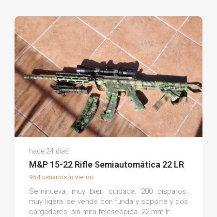
Andreas M.
hace 24 días
(0)
M&P 15-22 Rifle Semiautomática 22 LR
954 usuarios lo vieron
Seminueva, muy bien cuidada. 200 disparos.
muy ligera. se vende con funda y soporte y dos
cargadores. sin mira telescópica. 22 mm lr