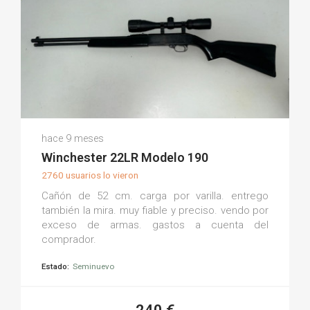
Antonio M.
hace 9 meses
(0)
Winchester 22LR Modelo 190
2760 usuarios lo vieron
Cañón de 52 cm. carga por varilla. entrego
también la mira. muy fiable y preciso. vendo por
exceso de armas. gastos a cuenta del
comprador.
Estado:
Seminuevo