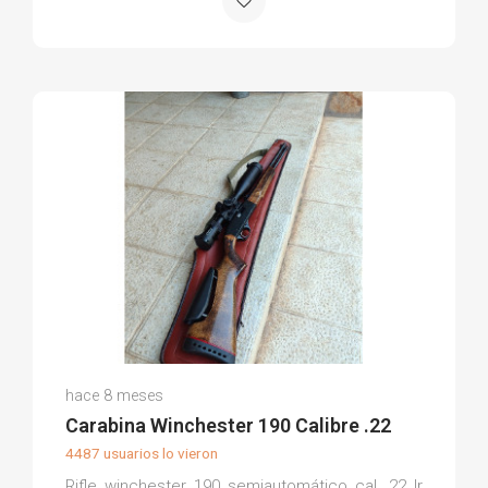
Aitor D.
hace 8 meses
(0)
Carabina Winchester 190 Calibre .22
4487 usuarios lo vieron
Rifle winchester 190 semiautomático cal .22 lr