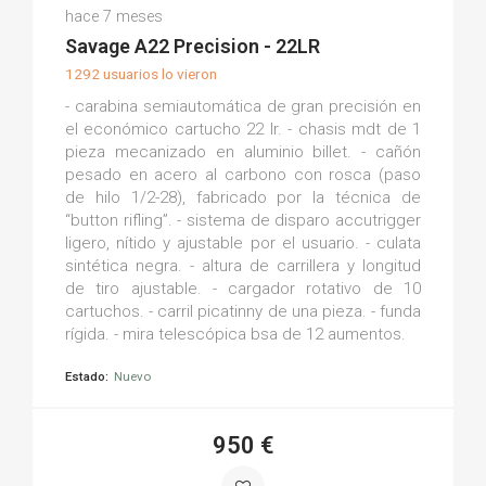
Markos B.
hace 7 meses
(0)
Savage A22 Precision - 22LR
1292 usuarios lo vieron
- carabina semiautomática de gran precisión en
el económico cartucho 22 lr. - chasis mdt de 1
pieza mecanizado en aluminio billet. - cañón
pesado en acero al carbono con rosca (paso
de hilo 1/2-28), fabricado por la técnica de
“button rifling”. - sistema de disparo accutrigger
ligero, nítido y ajustable por el usuario. - culata
sintética negra. - altura de carrillera y longitud
de tiro ajustable. - cargador rotativo de 10
cartuchos. - carril picatinny de una pieza. - funda
rígida. - mira telescópica bsa de 12 aumentos.
Estado:
Nuevo
950 €