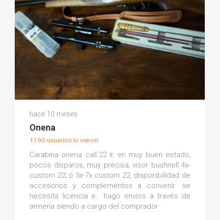
José A B.
hace 10 meses
(0)
Onena
1190 usuarios lo vieron
Carabina onena call.22 lr, en muy buen estado,
pocos disparos, muy precisa, visor bushnell 4x-
custom 22; ó 3x-7x custom 22, disponibilidad de
accesorios y complementos a convenir. se
necesita licencia e.. hago envíos a través de
armería siendo a cargo del comprador