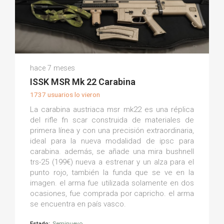
Jorge V.
hace 7 meses
(0)
ISSK MSR Mk 22 Carabina
1737 usuarios lo vieron
La carabina austriaca msr mk22 es una réplica
del rifle fn scar construida de materiales de
primera línea y con una precisión extraordinaria,
ideal para la nueva modalidad de ipsc para
carabina. además, se añade una mira bushnell
trs-25 (199€) nueva a estrenar y un alza para el
punto rojo, también la funda que se ve en la
imagen. el arma fue utilizada solamente en dos
ocasiones, fue comprada por capricho. el arma
se encuentra en país vasco.
Estado:
Seminuevo