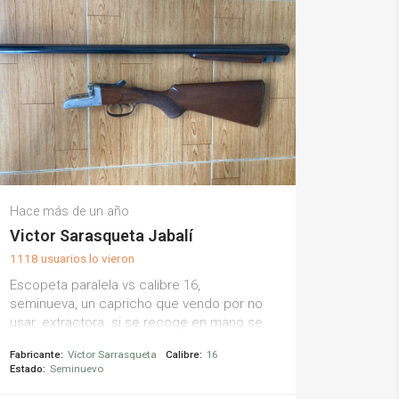
Hace más de un año
Victor Sarasqueta Jabalí
1118 usuarios lo vieron
Escopeta paralela vs calibre 16,
seminueva, un capricho que vendo por no
usar. extractora. si se recoge en mano se
regala munición.
Fabricante:
Víctor Sarrasqueta
Calibre:
16
Estado:
Seminuevo