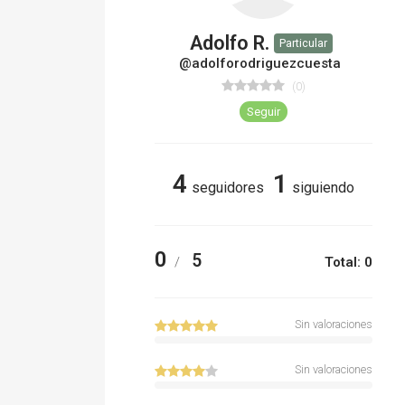
Adolfo R.
Particular
@adolforodriguezcuesta
(0)
Seguir
4
1
seguidores
siguiendo
0
5
/
Total: 0
Sin valoraciones
Sin valoraciones