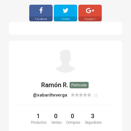
Facebook
Twitter
Google +
Ramón R.
Particular
@xabarilteverga
(0)
1
0
0
3
Productos
Ventas
Compras
Seguidores