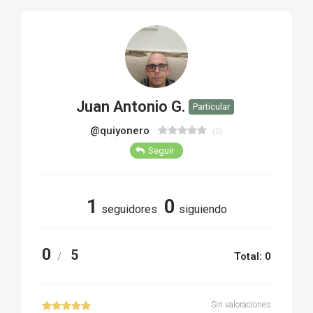
TIRO Y COMPETICIÓN
AIRE COMPRIMIDO
OTRAS ARMAS
Juan Antonio G.
Particular
ACCESORIOS
@quiyonero
(0)
Seguir
1
0
seguidores
siguiendo
0
5
/
Total: 0
Sin valoraciones