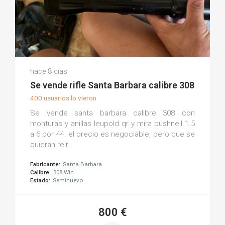
Oscar G.
hace 8 días
(0)
Se vende rifle Santa Barbara calibre 308
400 usuarios lo vieron
Se vende santa barbara calibre 308 con
monturas y anillas leupold qr y mira bushnell 1.5
a 6 por 44. el precio es negociable, pero que se
quieran reír.
Fabricante:
Santa Barbara
Calibre:
308 Win
Estado:
Seminuevo
800 €