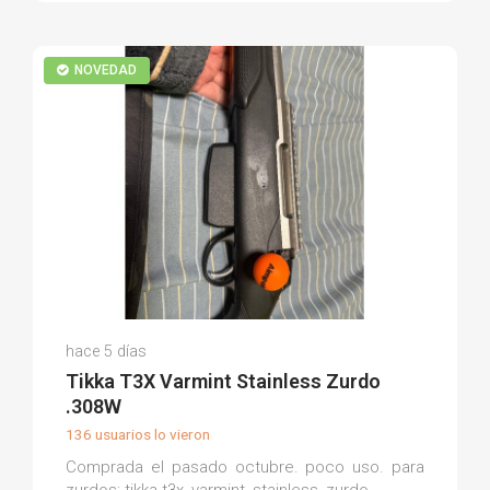
NOVEDAD
Longguo P.
hace 5 días
(0)
Tikka T3X Varmint Stainless Zurdo
.308W
136 usuarios lo vieron
Comprada el pasado octubre. poco uso. para
zurdos: tikka t3x, varmint, stainless, zurdo.