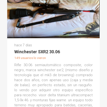
Mario B.
hace 7 días
(0)
Winchester SXR2 30.06
149 usuarios lo vieron
Rifle 30.06 semiautomático composite, color
negro, marca winchester sxr2, (mismo diseño y
tecnología que el mk3 de browning) comprado
hace dos años, con apenas uso (caja y media
de balas). en perfecto estado, sin un rasguño.
lo vendo por adquirir otro equipo específico
para rececho. visor delta titanium ultracompact
1,5-9x 46. y monturas fijas warne. un equipo todo
terreno muy apropiado para batidas, cacerías,