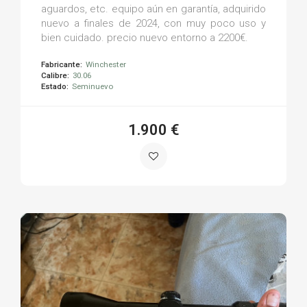
aguardos, etc. equipo aún en garantía, adquirido
nuevo a finales de 2024, con muy poco uso y
bien cuidado. precio nuevo entorno a 2200€.
Fabricante:
Winchester
Calibre:
30.06
Estado:
Seminuevo
1.900 €