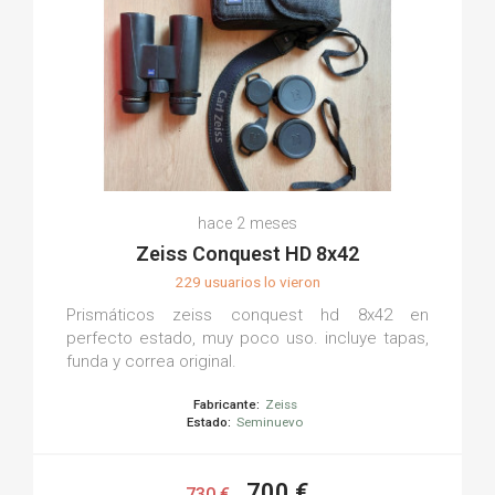
hace 2 meses
Zeiss Conquest HD 8x42
229 usuarios lo vieron
Prismáticos zeiss conquest hd 8x42 en
perfecto estado, muy poco uso. incluye tapas,
funda y correa original.
Fabricante:
Zeiss
Estado:
Seminuevo
700 €
730 €