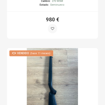
Calibre:
270 WSM
Estado:
Seminuevo
980 €
VENDIDO
(hace 11 meses)