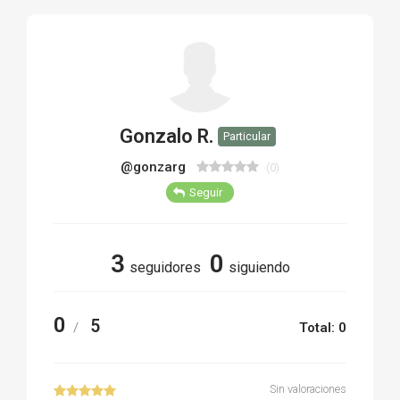
TIRO Y COMPETICIÓN
AIRE COMPRIMIDO
OTRAS ARMAS
Gonzalo R.
Particular
ACCESORIOS
@gonzarg
(0)
Seguir
3
0
seguidores
siguiendo
0
5
/
Total: 0
Sin valoraciones