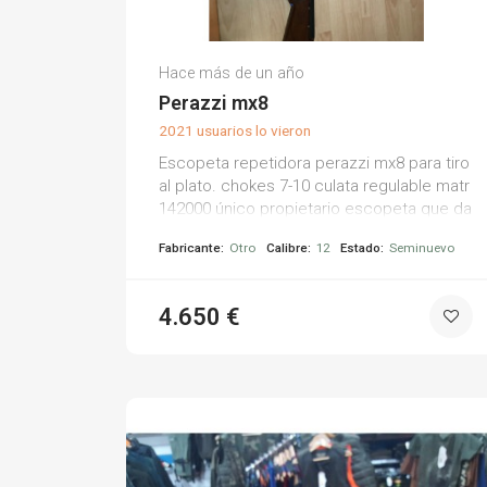
Oriol T.
Hace más de un año
(0)
Perazzi mx8
2021 usuarios lo vieron
Escopeta repetidora perazzi mx8 para tiro
al plato. chokes 7-10 culata regulable matr
142000 único propietario escopeta que da
buenos resultados
Fabricante:
Otro
Calibre:
12
Estado:
Seminuevo
4.650 €