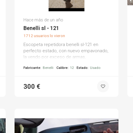
Juan Carlos S.
Hace más de un año
(0)
Benelli sl - 121
1712 usuarios lo vieron
Escopeta repetidora benelli sl-121 en
perfecto estado, con nuevo empavonado,
la vendo por exceso de armas,
polichoques interiores con 71 de cañón.
Fabricante:
Benelli
Calibre:
12
Estado:
Usado
300 €