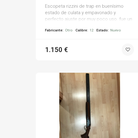
Escopeta rizzini de trap en buenísimo
estado de culata y empavonado y
perfecto ajuste por muy poco uso. fue un
regalo y como no la uso quería venderla.
Fabricante:
Otro
Calibre:
12
Estado:
Nuevo
1.150 €