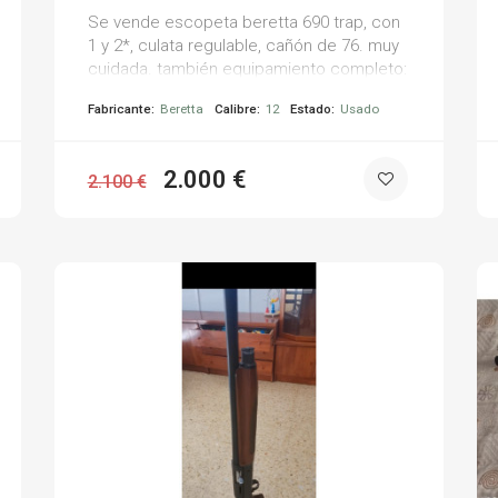
Se vende escopeta beretta 690 trap, con
1 y 2*, culata regulable, cañón de 76. muy
cuidada. también equipamiento completo:
- gafas beretta - 2 cascos beretta - 2
Fabricante:
Beretta
Calibre:
12
Estado:
Usado
bolsas beretta portacartuchos - chaleco
beretta xxl (como xl) solo usado 6 meses
todo. solo gente interesada, no regateos,
2.000 €
2.100 €
no negociables.