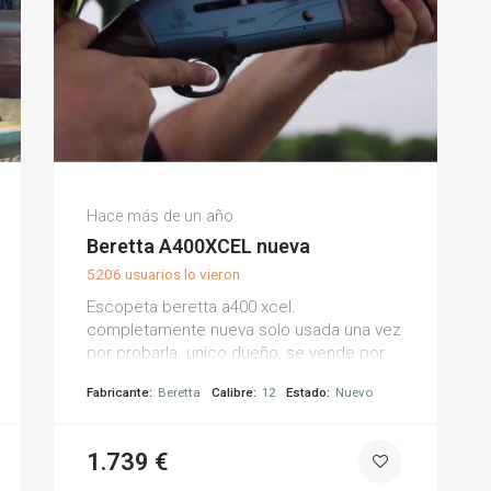
Antonio D.
Hace más de un año
(0)
Beretta A400XCEL nueva
5206 usuarios lo vieron
Escopeta beretta a400 xcel.
completamente nueva solo usada una vez
por probarla. unico dueño, se vende por
necesidad economica. tiene un 60%
Fabricante:
Beretta
Calibre:
12
Estado:
Nuevo
menos de retroceso al disparar(kick off).
1.739 €