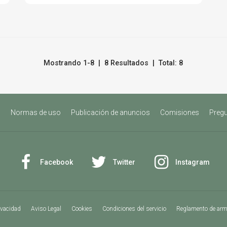
Mostrando 1-8 | 8 Resultados | Total: 8
s
Normas de uso
Publicación de anuncios
Comisiones
Pregu
Facebook
Twitter
Instagram
ivacidad
Aviso Legal
Cookies
Condiciones del servicio
Reglamento de ar