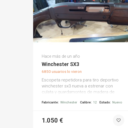
Armería La Torre M.
Hace más de un año
(0)
Winchester SX3
6850 usuarios lo vieron
Escopeta repetidora para tiro deportivo
winchester sx3 nueva a estrenar con
culata y guardamontes de madera de
nogal. características: -calibre 12 -
Fabricante:
Winchester
Calibre:
12
Estado:
Nuevo
recámara: 76 mm -cañón: 71 -peso: 3,11 kg
1.050 €