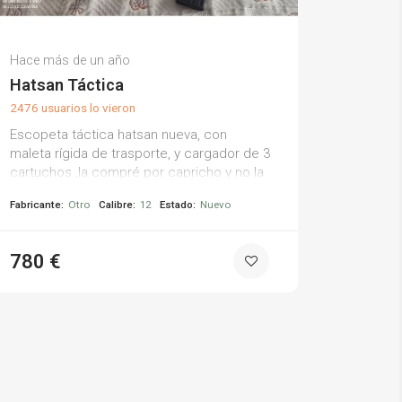
Francisco P.
Hace más de un año
(0)
Hatsan Táctica
2476 usuarios lo vieron
Escopeta táctica hatsan nueva, con
maleta rígida de trasporte, y cargador de 3
cartuchos ,la compré por capricho y no la
gasto. ideal para batidas y esperas
Fabricante:
Otro
Calibre:
12
Estado:
Nuevo
780 €