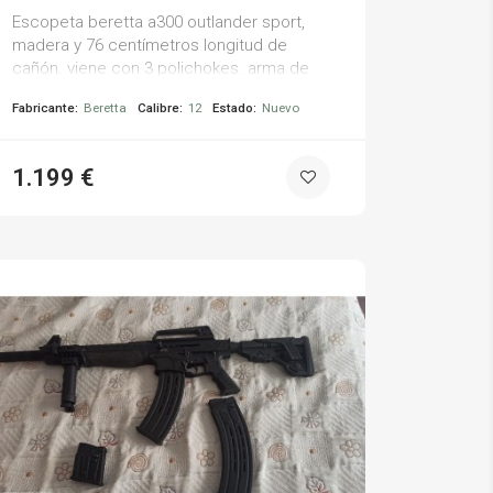
Escopeta beretta a300 outlander sport,
madera y 76 centímetros longitud de
cañón. viene con 3 polichokes. arma de
exposición, no ha disparado nunca
Fabricante:
Beretta
Calibre:
12
Estado:
Nuevo
1.199 €