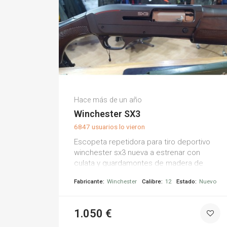
Armería La Torre M.
Hace más de un año
(0)
Winchester SX3
6847 usuarios lo vieron
Escopeta repetidora para tiro deportivo
winchester sx3 nueva a estrenar con
culata y guardamontes de madera de
nogal. características: -calibre 12 -
Fabricante:
Winchester
Calibre:
12
Estado:
Nuevo
recámara: 76 mm -cañón: 71 -peso: 3,11 kg
1.050 €