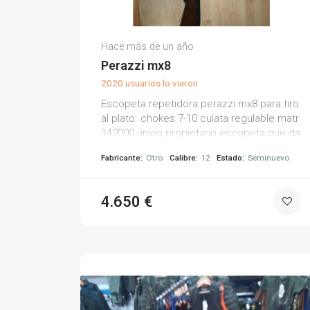
Oriol T.
Hace más de un año
(0)
Perazzi mx8
2020 usuarios lo vieron
Escopeta repetidora perazzi mx8 para tiro
al plato. chokes 7-10 culata regulable matr
142000 único propietario escopeta que da
buenos resultados
Fabricante:
Otro
Calibre:
12
Estado:
Seminuevo
4.650 €