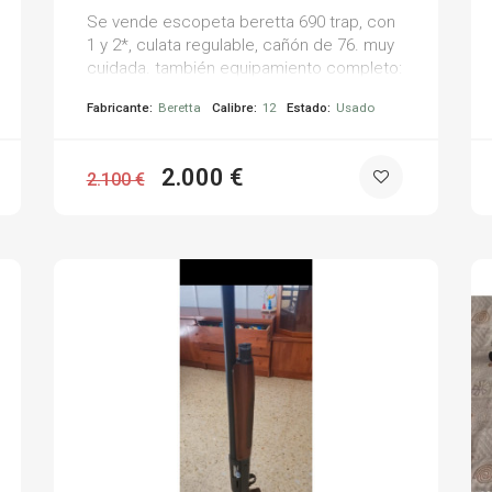
Se vende escopeta beretta 690 trap, con
1 y 2*, culata regulable, cañón de 76. muy
cuidada. también equipamiento completo:
- gafas beretta - 2 cascos beretta - 2
Fabricante:
Beretta
Calibre:
12
Estado:
Usado
bolsas beretta portacartuchos - chaleco
beretta xxl (como xl) solo usado 6 meses
todo. solo gente interesada, no regateos,
2.000 €
2.100 €
no negociables.