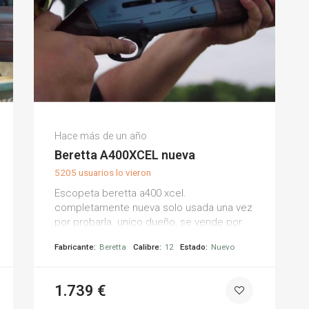
Antonio D.
Hace más de un año
(0)
Beretta A400XCEL nueva
5205 usuarios lo vieron
Escopeta beretta a400 xcel.
completamente nueva solo usada una vez
por probarla. unico dueño, se vende por
necesidad economica. tiene un 60%
Fabricante:
Beretta
Calibre:
12
Estado:
Nuevo
menos de retroceso al disparar(kick off).
1.739 €