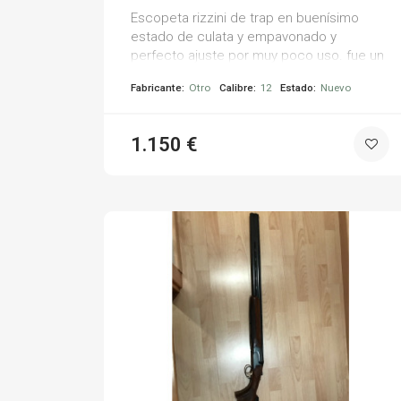
Escopeta rizzini de trap en buenísimo
estado de culata y empavonado y
perfecto ajuste por muy poco uso. fue un
regalo y como no la uso quería venderla.
Fabricante:
Otro
Calibre:
12
Estado:
Nuevo
1.150 €