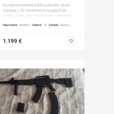
Escopeta beretta a300 outlander sport,
madera y 76 centímetros longitud de
cañón. viene con 3 polichokes. arma de
exposición, no ha disparado nunca
Fabricante:
Beretta
Calibre:
12
Estado:
Nuevo
1.199 €