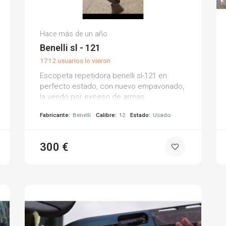
Juan Carlos S.
Hace más de un año
(0)
Benelli sl - 121
1712 usuarios lo vieron
Escopeta repetidora benelli sl-121 en
perfecto estado, con nuevo empavonado,
la vendo por exceso de armas,
polichoques interiores con 71 de cañón.
Fabricante:
Benelli
Calibre:
12
Estado:
Usado
300 €