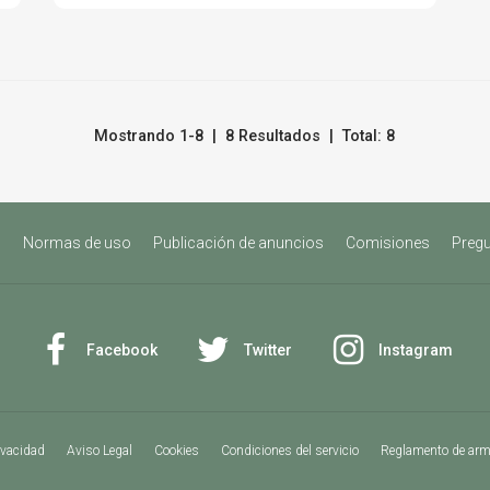
Mostrando 1-8 | 8 Resultados | Total: 8
s
Normas de uso
Publicación de anuncios
Comisiones
Pregu
Facebook
Twitter
Instagram
ivacidad
Aviso Legal
Cookies
Condiciones del servicio
Reglamento de ar