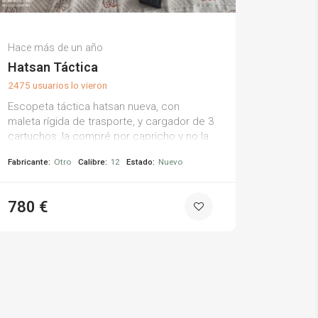
Francisco P.
Hace más de un año
(0)
Hatsan Táctica
2475 usuarios lo vieron
Escopeta táctica hatsan nueva, con
maleta rígida de trasporte, y cargador de 3
cartuchos ,la compré por capricho y no la
gasto. ideal para batidas y esperas
Fabricante:
Otro
Calibre:
12
Estado:
Nuevo
780 €