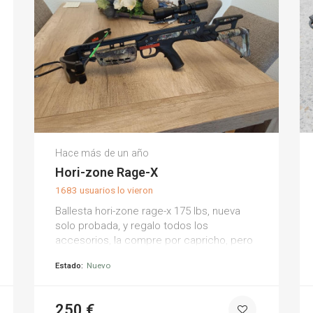
Pedro J.
Hace más de un año
(0)
Hori-zone Rage-X
1683 usuarios lo vieron
Ballesta hori-zone rage-x 175 lbs, nueva
solo probada, y regalo todos los
accesorios, la compre por capricho, pero
veo que no es lo mío.
Estado:
Nuevo
250 €