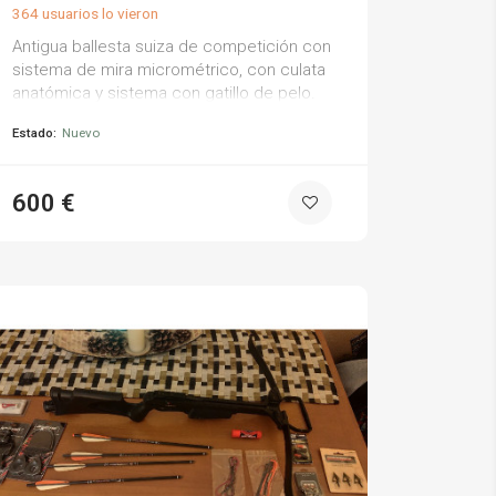
364 usuarios lo vieron
Antigua ballesta suiza de competición con
sistema de mira micrométrico, con culata
anatómica y sistema con gatillo de pelo.
Estado:
Nuevo
600 €