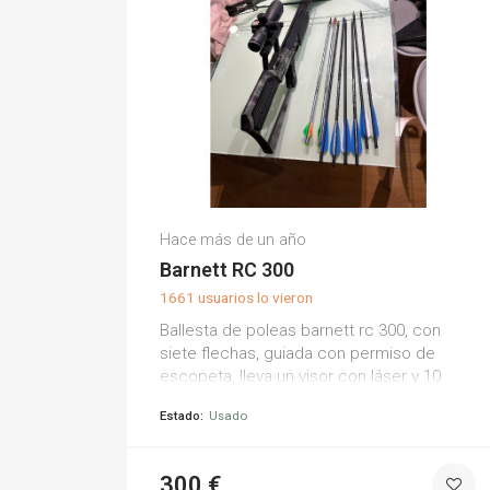
Antonio R.
Hace más de un año
(0)
Barnett RC 300
1661 usuarios lo vieron
Ballesta de poleas barnett rc 300, con
siete flechas, guiada con permiso de
escopeta, lleva un visor con láser y 10
aumentos.
Estado:
Usado
300 €