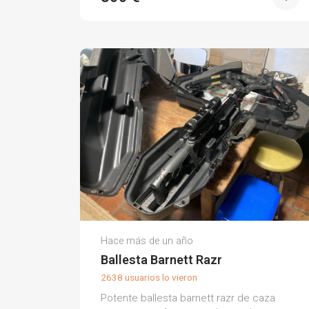
Antón P.
Hace más de un año
(0)
Ballesta Barnett Razr
2638 usuarios lo vieron
Potente ballesta barnett razr de caza