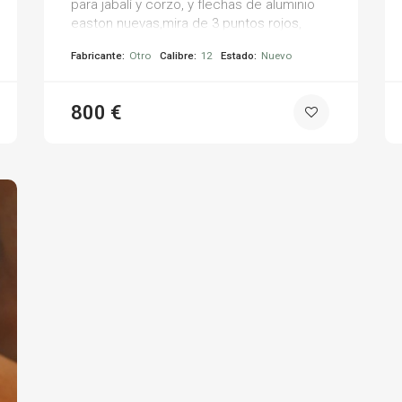
para jabalí y corzo, y flechas de aluminio
easton nuevas,mira de 3 puntos rojos,
accesorios y en color camo preciosa,
Fabricante:
Otro
Calibre:
12
Estado:
Nuevo
incluyo funda especial camo.
800 €