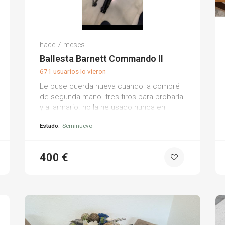
Alfredo M.
hace 7 meses
(0)
Ballesta Barnett Commando II
671 usuarios lo vieron
Le puse cuerda nueva cuando la compré
de segunda mano. tres tiros para probarla
y al armario. no la he usado nunca en
campo. fue un capricho y no la necesito.
Estado:
Seminuevo
es el modelo que se dobla como una
escopeta de balines para cargarla.
cómoda de cargar.
400 €