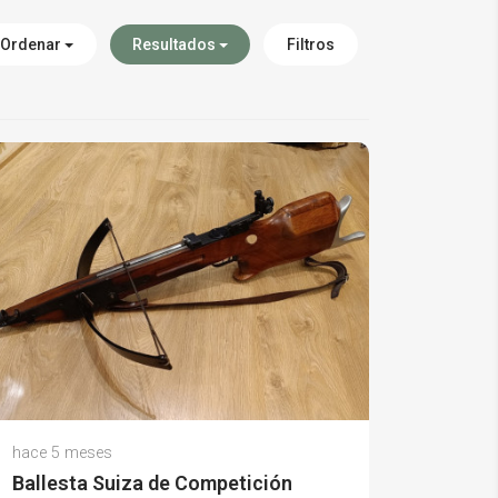
Ordenar
Resultados
Filtros
Mªrosa J.
hace 5 meses
(0)
Ballesta Suiza de Competición