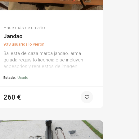
Jesus M.
Hace más de un año
(0)
Jandao
938 usuarios lo vieron
Ballesta de caza marca jandao. arma
guiada requisito licencia e se incluyen
accesorios y repuestos de imagen
Estado:
Usado
260 €