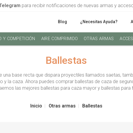
Telegram
para recibir notificaciones de nuevas armas y acces
Blog
¿Necesitas Ayuda?
O Y COMPETICIÓN
AIRE COMPRIMIDO
OTRAS ARMAS
ACCES
Ballestas
e una base recta que dispara proyectiles llamados saetas, tam
lanco y la caza. Ahora puedes comprar ballestas de caza de segu
raemos las mejores ballestas para caza mayor y ballestas para t
Inicio
Otras armas
Ballestas