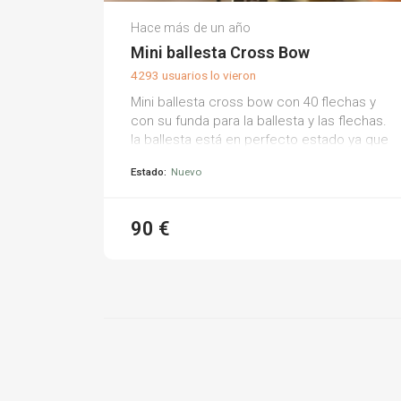
Juan Z.
Hace más de un año
(0)
Mini ballesta Cross Bow
4293 usuarios lo vieron
Mini ballesta cross bow con 40 flechas y
con su funda para la ballesta y las flechas.
la ballesta está en perfecto estado ya que
no ha sido utilizada.
Estado:
Nuevo
90 €