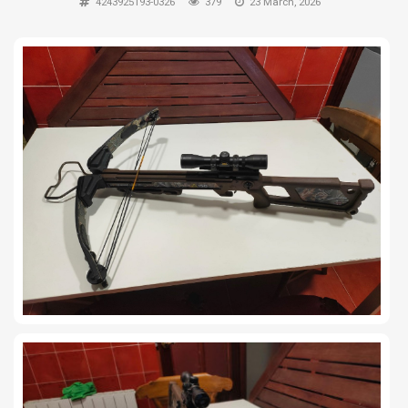
4243925193-0326
379
23 March, 2026
TIRO Y COMPETICIÓN
AIRE COMPRIMIDO
OTRAS ARMAS
ACCESORIOS