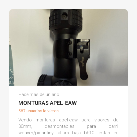
Oscar O.
Hace más de un año
(0)
MONTURAS APEL-EAW
587 usuarios lo vieron
Vendo monturas apel-eaw para visores de
30mm, desmontables para carril
weaver/picantiny. altura baja bh10. estan en