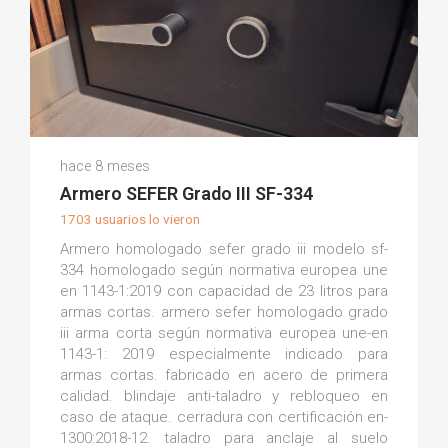
Juan A.
hace 8 meses
(0)
Armero SEFER Grado III SF-334
1703 usuarios lo vieron
Armero homologado sefer grado iii modelo sf-
334 homologado según normativa europea une
en 1143-1:2019 con capacidad de 23 litros para
armas cortas. armero sefer homologado grado
iii arma corta según normativa europea une-en
1143-1: 2019 especialmente indicado para
armas cortas. fabricado en acero de primera
calidad. blindaje anti-taladro y rebloqueo en
caso de ataque. cerradura con certificación en-
1300:2018-12. taladro para anclaje al suelo