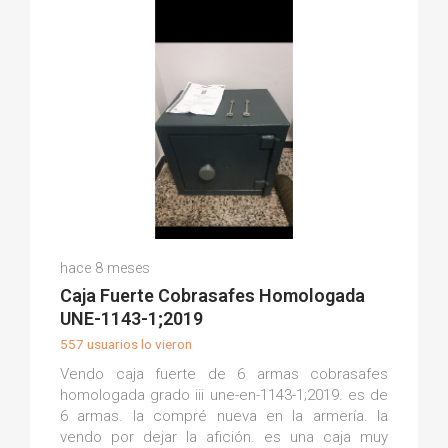
Paco C.
hace 8 meses
(0)
Caja Fuerte Cobrasafes Homologada
UNE-1143-1;2019
557 usuarios lo vieron
Vendo caja fuerte de 6 armas cobrasafes
homologada grado iii une-en-1143-1;2019. es de
6 armas. la compré nueva en la armería. la
vendo por dejar la afición. es una caja muy