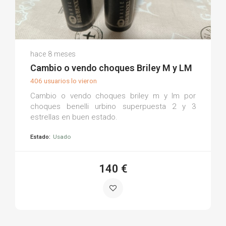
Juan Á.
hace 8 meses
(0)
Cambio o vendo choques Briley M y LM
406 usuarios lo vieron
Cambio o vendo choques briley m y lm por
choques benelli urbino superpuesta 2 y 3
estrellas en buen estado.
Estado:
Usado
140 €