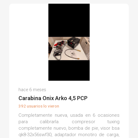
Alberto G.
hace 6 meses
(0)
Carabina Onix Arko 4,5 PCP
392 usuarios lo vieron
Completamente nueva, usada en 6 ocasiones
para calibrarla. compresor tuxing
completamente nuevo, bomba de pie, visor bsa
qk8-32x56swf30, adaptador monotiro de carga,