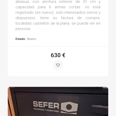
alsasua, con anchura exterior de 51 cm y
capacidad para 6 armas cortas. no está
registrado (es nuevo). solo interesados serios y
dispuestos. tiene su factura de compra.
localidad: castellón de la plana. se puede ver en
persona.
Estado:
Nuevo
630 €