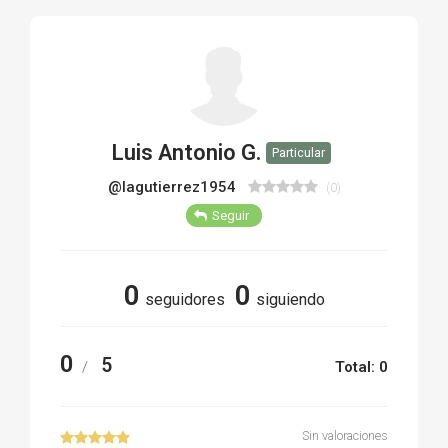
TIRO Y COMPETICIÓN
AIRE COMPRIMIDO
OTRAS ARMAS
Luis Antonio G.
Particular
ACCESORIOS
@lagutierrez1954
(0)
Seguir
0
0
seguidores
siguiendo
0
5
/
Total: 0
Sin valoraciones