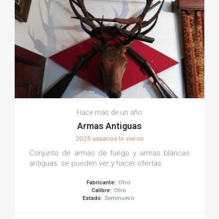
Hace más de un año
Armas Antiguas
2025 usuarios lo vieron
Conjunto de armas de fuego y armas blancas
antiguas. se pueden ver y hacer ofertas.
Fabricante:
Otro
Calibre:
Otro
Estado:
Seminuevo