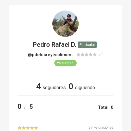
TIRO Y COMPETICIÓN
AIRE COMPRIMIDO
OTRAS ARMAS
Pedro Rafael D.
Particular
ACCESORIOS
@pdelosreyescliment
(0)
Seguir
4
0
seguidores
siguiendo
0
5
/
Total: 0
Sin valoraciones