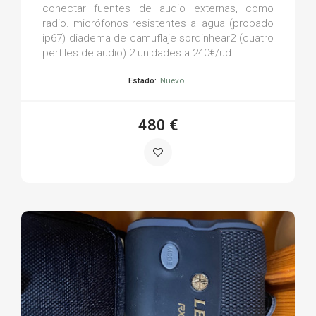
conectar fuentes de audio externas, como
radio. micrófonos resistentes al agua (probado
ip67) diadema de camuflaje sordinhear2 (cuatro
perfiles de audio) 2 unidades a 240€/ud
Estado:
Nuevo
480 €