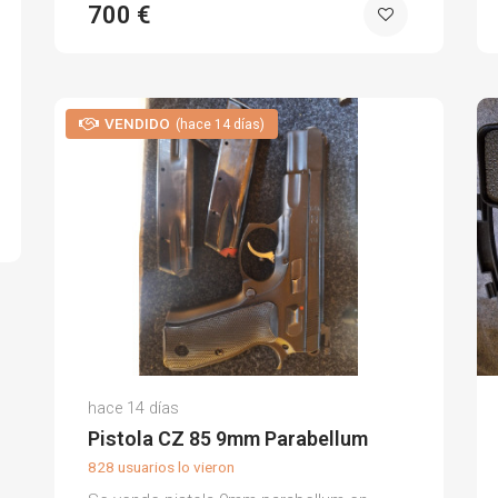
700 €
VENDIDO
(hace 14 días)
hace 14 días
Pistola CZ 85 9mm Parabellum
828 usuarios lo vieron