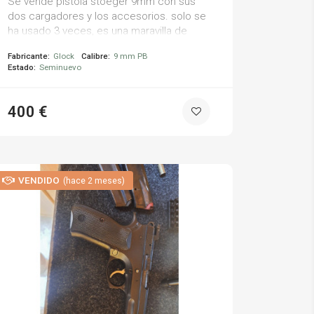
Se vende pistola stoeger 9mm con sus
dos cargadores y los accesorios. solo se
ha usado 3 veces, es una maravilla de
arma.
Fabricante:
Glock
Calibre:
9 mm PB
Estado:
Seminuevo
400 €
VENDIDO
(hace 2 meses)