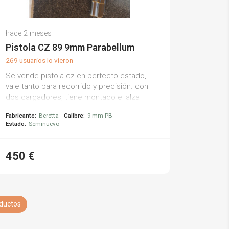
hace 2 meses
Pistola CZ 89 9mm Parabellum
269 usuarios lo vieron
Se vende pistola cz en perfecto estado,
vale tanto para recorrido y precisión. con
dos cargadores, tiene montado el alza
para tiro de precisión.
Fabricante:
Beretta
Calibre:
9 mm PB
Estado:
Seminuevo
450 €
oductos