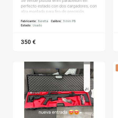
Se vende pistola 9mm parabellum en
perfecto estado con dos cargadores, con
alza montada para tiro de precisión.
también vale para recorridos.
Fabricante:
Beretta
Calibre:
9 mm PB
Estado:
Usado
350 €