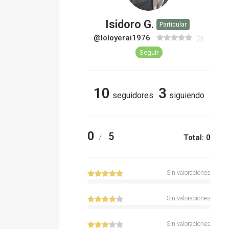
Isidoro G.
Particular
@loloyerai1976
(0)
Seguir
10
3
seguidores
siguiendo
0
5
/
Total: 0
Sin valoraciones
Sin valoraciones
Sin valoraciones