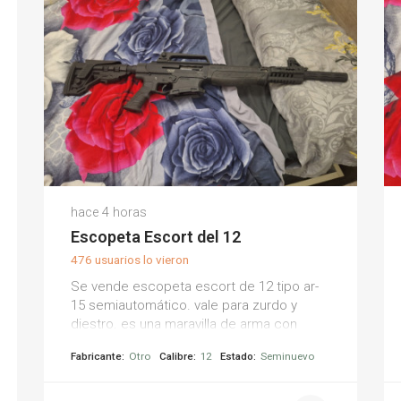
hace 4 horas
Escopeta Escort del 12
476 usuarios lo vieron
Se vende escopeta escort de 12 tipo ar-
15 semiautomático. vale para zurdo y
diestro. es una maravilla de arma con
cargador de 5 tiros y limitado para dos. se
Fabricante:
Otro
Calibre:
12
Estado:
Seminuevo
acepta cambio por rifle tipo ar-15 .222 o
.300.