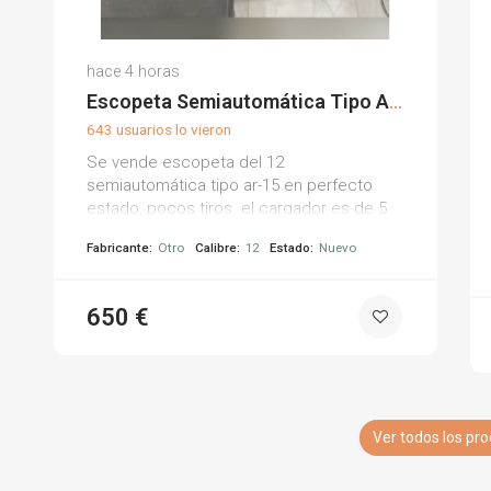
hace 4 horas
Escopeta Semiautomática Tipo AR-15
643 usuarios lo vieron
Se vende escopeta del 12
semiautomática tipo ar-15 en perfecto
estado, pocos tiros. el cargador es de 5
cartuchos con su maletín. es una maravilla
Fabricante:
Otro
Calibre:
12
Estado:
Nuevo
de escopeta, vale tanto para derechos
como para zurdos. se acepta cambio por
222 o 300 black.
650 €
Ver todos los pr