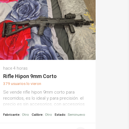
hace 4 horas
Rifle Hipon 9mm Corto
379 usuarios lo vieron
Se vende rifle hipon 9mm corto para
recorridos, es lo ideal y para precisión. el
precio es sin accesorios, con accesorios
sube el precio. acepto cambio por rifle
Fabricante:
Otro
Calibre:
Otro
Estado:
Seminuevo
tipo ar-15 o revólver .38.