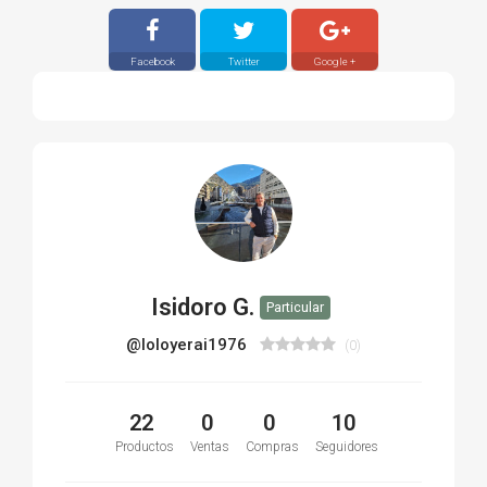
Facebook
Twitter
Google +
Isidoro G.
Particular
@loloyerai1976
(0)
22
0
0
10
Productos
Ventas
Compras
Seguidores