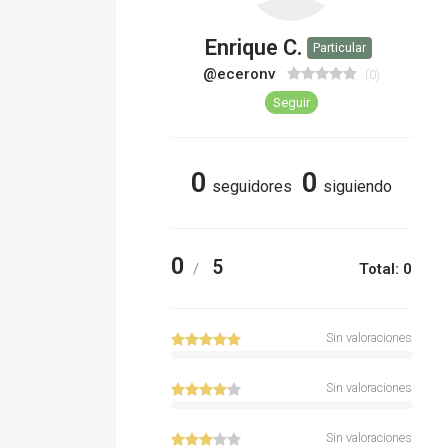
Enrique C.
Particular
@eceronv
(0)
Seguir
0
0
seguidores
siguiendo
0
5
/
Total: 0
Sin valoraciones
Sin valoraciones
Sin valoraciones