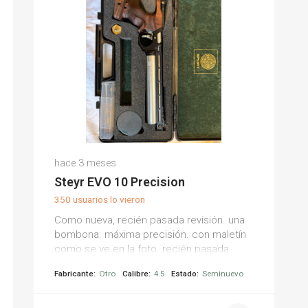
hace 3 meses
Steyr EVO 10 Precision
350 usuarios lo vieron
Como nueva, recién pasada revisión. una
bombona. máxima precisión. con maletín
como se ve en la foto. recién pasada
revisión.
Fabricante:
Otro
Calibre:
4.5
Estado:
Seminuevo