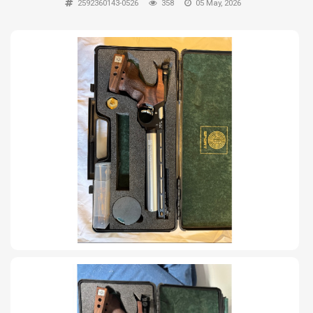
2592360143-0526
358
05 May, 2026
TIRO Y COMPETICIÓN
AIRE COMPRIMIDO
OTRAS ARMAS
ACCESORIOS