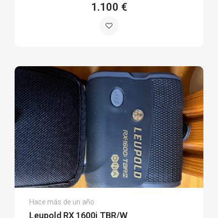
1.100 €
Pedro Rafael D.
Hace más de un año
(0)
Leupold RX 1600i TBR/W