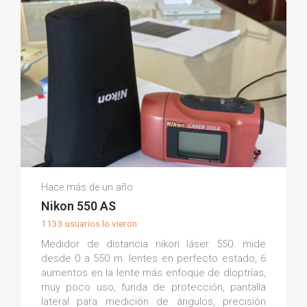
Francisco Javier S.
Hace más de un año
(0)
Nikon 550 AS
1133 usuarios lo vieron
Medidor de distancia nikon láser 550. mide
desde 0 a 550 m. lentes en perfecto estado, 6
aumentos en la lente más enfoque de dioptrías,
muy poco uso, funda de protección, pantalla
lateral para medición de ángulos, precisión