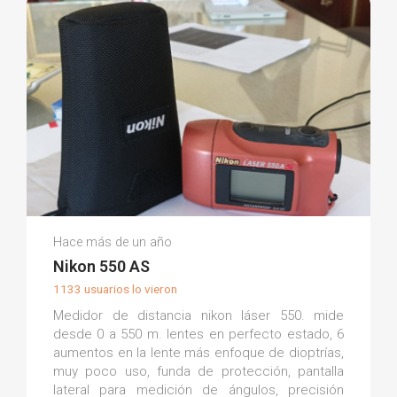
Francisco Javier S.
Hace más de un año
(0)
Nikon 550 AS
1133 usuarios lo vieron
Medidor de distancia nikon láser 550. mide
desde 0 a 550 m. lentes en perfecto estado, 6
aumentos en la lente más enfoque de dioptrías,
muy poco uso, funda de protección, pantalla
lateral para medición de ángulos, precisión