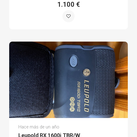
1.100 €
Pedro Rafael D.
Hace más de un año
(0)
Leupold RX 1600i TBR/W