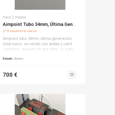
Jesus E.
hace 2 meses
(0)
Aimpoint Tubo 34mm, Última Generación
219 usuarios lo vieron
Aimpoint tubo 34mm, última generación,
está nuevo. se vende con anillas y carril
completo. garantía de dos años. lo quito
por no usar.
Estado:
Nuevo
700 €