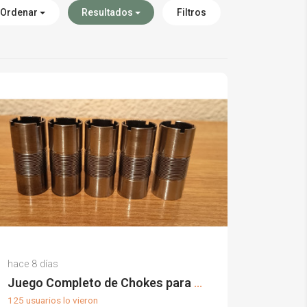
Ordenar
Resultados
Filtros
Celestino B.
hace 8 días
(0)
Juego Completo de Chokes para Escopetas Lanber
125 usuarios lo vieron