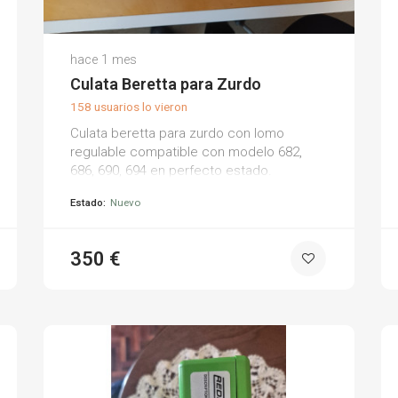
David H.
hace 1 mes
(0)
Culata Beretta para Zurdo
158 usuarios lo vieron
Culata beretta para zurdo con lomo
regulable compatible con modelo 682,
686, 690, 694 en perfecto estado.
cantonera espuma alta densidad.
Estado:
Nuevo
350 €