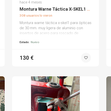
Borja F.
hace 4 meses
(0)
Montura Warne Táctica X-SKEL1 30mm
308 usuarios lo vieron
Montura warne táctica x-skel1 para ópticas
de 30 mm. muy ligera de aluminio con
insertos de acero para roscado de
tornillos. 8 tornillos torx. anillas
Estado:
Nuevo
horizontalmente separadas. altura: 22 mm.
fijación al carril por tuerca hexagonal con
un par de apriete de 65 pies/libra (88
130 €
julios). extensión de 5 cm para mejor
adaptación de ciertos visores. diseño x-
skel1. diámetro de 30 mm.