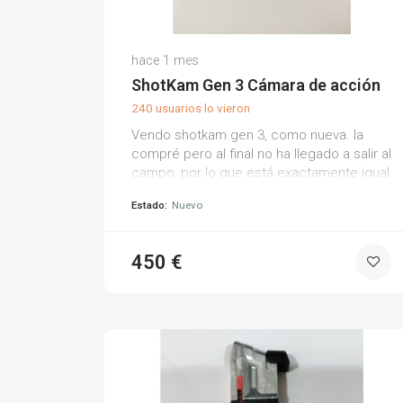
Javier M.
hace 1 mes
(0)
ShotKam Gen 3 Cámara de acción
240 usuarios lo vieron
Vendo shotkam gen 3, como nueva. la
compré pero al final no ha llegado a salir al
campo, por lo que está exactamente igual
que cuando la estrené. funciona
Estado:
Nuevo
perfectamente y se entrega con sus
accesorios.
450 €