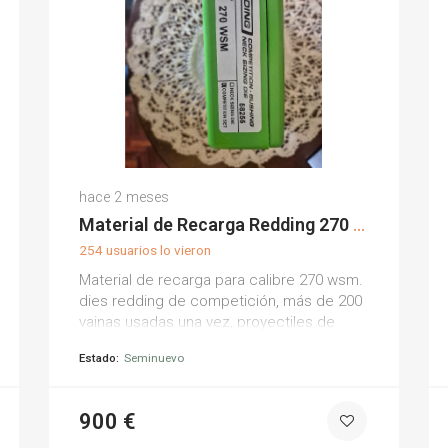
Rafael G.
hace 2 meses
(0)
Material de Recarga Redding 270 WSM
254 usuarios lo vieron
Material de recarga para calibre 270 wsm.
dies redding de competición, más de 200
vainas usadas una vez, proyectiles de
primeras marcas. tengo más material de
Estado:
Seminuevo
recarga de este calibre pero se trata
aparte de esta venta.
900 €