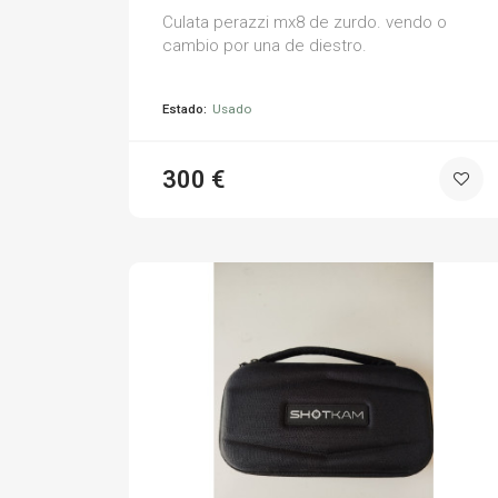
Culata perazzi mx8 de zurdo. vendo o
cambio por una de diestro.
Estado:
Usado
300 €