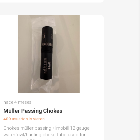
Pablo B.
hace 4 meses
(0)
Müller Passing Chokes
409 usuarios lo vieron
Chokes müller passing • [mobil] 12 gauge
waterfowl/hunting choke tube used for