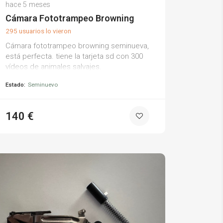
Kundt K.
hace 5 meses
(0)
Cámara Fototrampeo Browning
295 usuarios lo vieron
Cámara fototrampeo browning seminueva,
está perfecta. tiene la tarjeta sd con 300
vídeos de animales salvajes.
Estado:
Seminuevo
140 €