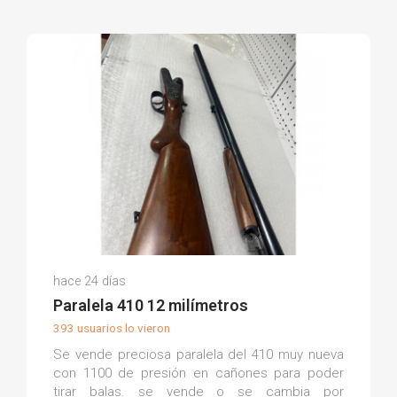
Luis H.
hace 24 días
(0)
Paralela 410 12 milímetros
393 usuarios lo vieron
Se vende preciosa paralela del 410 muy nueva
con 1100 de presión en cañones para poder
tirar balas. se vende o se cambia por