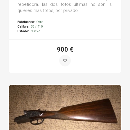
repetidora. las dos fotos últimas no son. si
quieres más fotos, por privado.
Fabricante:
Otro
Calibre:
36 / 410
Estado:
Nuevo
900 €