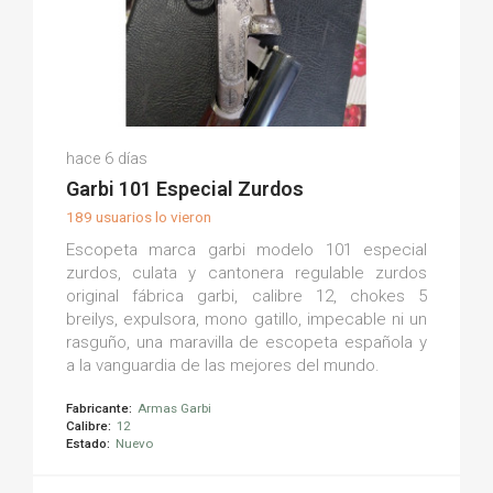
Vicente Javier P.
hace 6 días
(0)
Garbi 101 Especial Zurdos
189 usuarios lo vieron
Escopeta marca garbi modelo 101 especial
zurdos, culata y cantonera regulable zurdos
original fábrica garbi, calibre 12, chokes 5
breilys, expulsora, mono gatillo, impecable ni un
rasguño, una maravilla de escopeta española y
a la vanguardia de las mejores del mundo.
Fabricante:
Armas Garbi
Calibre:
12
Estado:
Nuevo