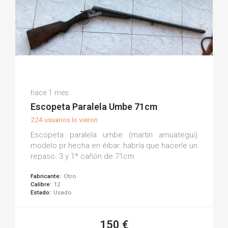
David L.
hace 1 mes
(0)
Escopeta Paralela Umbe 71cm
224 usuarios lo vieron
Escopeta paralela umbe (martin amuategui)
modelo pr hecha en éibar. habría que hacerle un
repaso. 3 y 1* cañón de 71cm
Fabricante:
Otro
Calibre:
12
Estado:
Usado
150 €