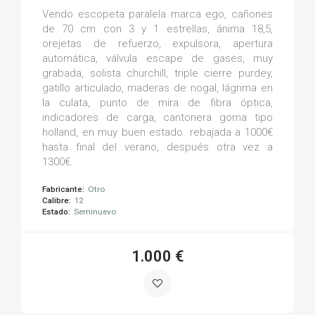
Vendo escopeta paralela marca ego, cañones
de 70 cm con 3 y 1 estrellas, ánima 18,5,
orejetas de refuerzo, expulsora, apertura
automática, válvula escape de gases, muy
grabada, solista churchill, triple cierre purdey,
gatillo articulado, maderas de nogal, lágrima en
la culata, punto de mira de fibra óptica,
indicadores de carga, cantonera goma tipo
holland, en muy buen estado. rebajada a 1000€
hasta final del verano, después otra vez a
1300€.
Fabricante:
Otro
Calibre:
12
Estado:
Seminuevo
1.000 €