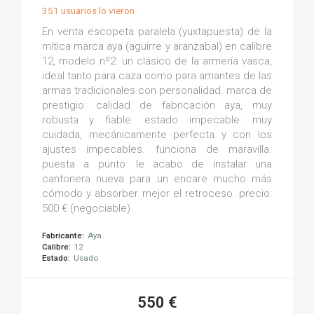
351 usuarios lo vieron
En venta escopeta paralela (yuxtapuesta) de la
mítica marca aya (aguirre y aranzabal) en calibre
12, modelo nº2. un clásico de la armería vasca,
ideal tanto para caza como para amantes de las
armas tradicionales con personalidad. marca de
prestigio: calidad de fabricación aya, muy
robusta y fiable. estado impecable: muy
cuidada, mecánicamente perfecta y con los
ajustes impecables. funciona de maravilla.
puesta a punto: le acabo de instalar una
cantonera nueva para un encare mucho más
cómodo y absorber mejor el retroceso. precio:
500 € (negociable)
Fabricante:
Aya
Calibre:
12
Estado:
Usado
550 €