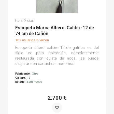
Antonio Javier A.
hace 2 días
(0)
Escopeta Marca Alberdi Calibre 12 de
74 cm de Cañón
102 usuarios lo vieron
Escopeta alberdi calibre 12 de gatillos. es del
siglo xx para colección, completamente
restaurada con culata de nogal. se puede
disparar con cartuchos modernos.
Fabricante:
Otro
Calibre:
12
Estado:
Seminuevo
2.700 €