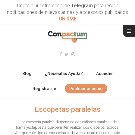
Únete a nuestro canal de
Telegram
para recibir
notificaciones de nuevas armas y accesorios publicados
UNIRME
Blog
¿Necesitas Ayuda?
Acceder
Registrarse
Publicar anuncio
RIFLES
Escopetas paralelas
ESCOPETAS
Una escopeta paralela dispone de dos cañones paralelos de
forma yuxtapuesta que permiten realizar dos disparos rápidos.
ARMAS CORTAS
Aunque este tipo de escopetas cada vez se usan menos debido