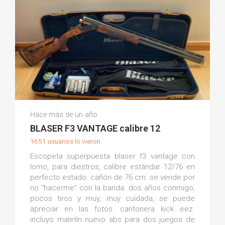
Vicente V.
Hace más de un año
(0)
BLASER F3 VANTAGE calibre 12
1651 usuarios lo vieron
Escopeta superpuesta blaser f3 vantage con
lomo, para diestros, calibre estándar 12/76 en
perfecto estado. cañón de 76 cm. se vende por
no “hacerme” con la banda. dos años conmigo,
pocos tiros y muy, muy cuidada, se puede
apreciar en las fotos. cantonera kick eez.
incluyo maletín nuevo abs para dos juegos de