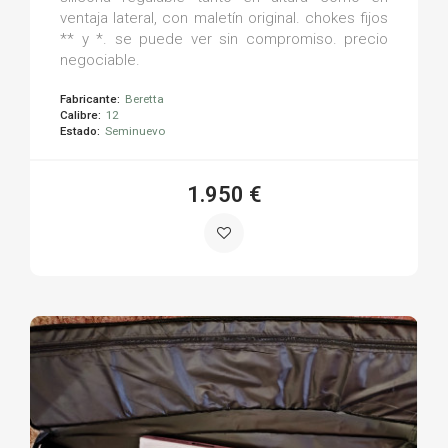
ventaja lateral, con maletín original. chokes fijos
** y *. se puede ver sin compromiso. precio
negociable.
Fabricante:
Beretta
Calibre:
12
Estado:
Seminuevo
1.950 €