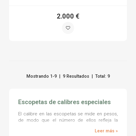
2.000 €
Mostrando 1-9 | 9 Resultados | Total: 9
Escopetas de calibres especiales
El calibre en las escopetas se mide en pesos,
de modo que el número de ellos refleja la
cantidad de esferas iguales que podemos
Leer más »
conseguir con una libra de plomo y cuyo