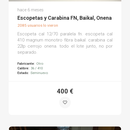
Jesus P.
hace 6 meses
(0)
Escopetas y Carabina FN, Baikal, Onena
2085 usuarios lo vieron
Escopeta cal 12/70 paralela fn. escopeta cal
410 magnum monotiro fibra baikal. carabina cal
22lp cerrojo onena. todo el lote junto, no por
separado.
Fabricante:
Otro
Calibre:
36 / 410
Estado:
Seminuevo
400 €