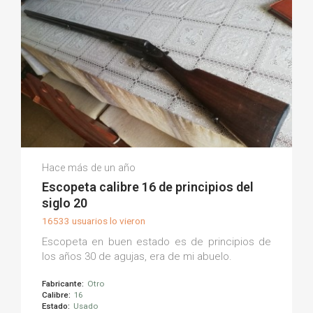
Carlos M.
Hace más de un año
(0)
Escopeta calibre 16 de principios del
siglo 20
16533 usuarios lo vieron
Escopeta en buen estado es de principios de
los años 30 de agujas, era de mi abuelo.
Fabricante:
Otro
Calibre:
16
Estado:
Usado