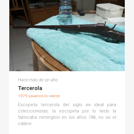
Jose Maria S.
Hace más de un año
(0)
Tercerola
1979 usuarios lo vieron
Escopeta tercerola del siglo xix ideal para
coleccionistas. la escopeta por lo leído la
fabricaba remington en los años 186, no se el
calibre.