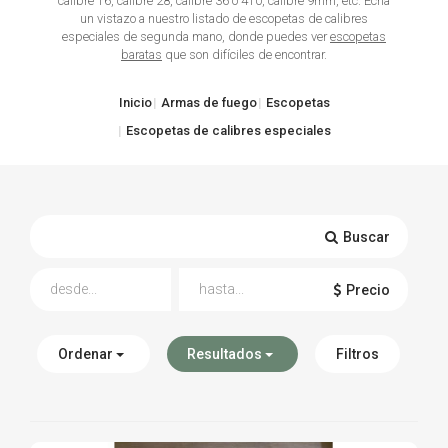
calibre 16, calibre 28, calibre 36 o 410, calibre 9mm, etc. Echa
un vistazo a nuestro listado de escopetas de calibres
TIRO Y COMPETICIÓN
especiales de segunda mano, donde puedes ver
escopetas
baratas
que son difíciles de encontrar.
AIRE COMPRIMIDO
Inicio
Armas de fuego
Escopetas
OTRAS ARMAS
Escopetas de calibres especiales
ACCESORIOS
Buscar
Precio
Ordenar
Resultados
Filtros