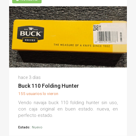
Luis S.
hace 3 días
(0)
Buck 110 Folding Hunter
155 usuarios lo vieron
Vendo navaja buck 110 folding hunter sin uso,
con caja original en buen estado. nueva, en
perfecto estado.
Estado:
Nuevo