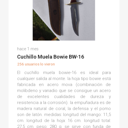
Ramón R.
hace 1 mes
(0)
Cuchillo Muela Bowie BW-16
256 usuarios lo vieron
El cuchillo muela bowie-16 es ideal para
cualquier salida al monte. la hoja tipo bowie está
fabricada en acero mova (combinación de
molibdeno y vanadio que se consigue un acero
de excelentes cualidades de dureza y
resistencia a la corrosión). la empuñadura es de
madera natural de coral, la defensa y el pomo
son de latón. medidas: longitud del mango: 11,5
cm. longitud de la hoja: 16 cm. longitud total:
27,5 cm. peso: 280 g. se sirve con funda de