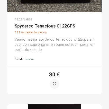
Luis S.
hace 3 días
(0)
Spyderco Tenacious C122GPS
111 usuarios lo vieron
Vendo navaja spyderco tenacious c122gps sin
uso, con caja original en buen estado. nueva, en
perfecto estado.
Estado:
Nuevo
80 €