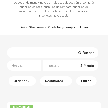
de segunda mano y navajas multiusos de ocasión encontrarás
cuchillos de caza, cuchillos de combate, cuchillos de
TIRO Y COMPETICIÓN
supervivencia, cuchillos militares, cuchillos plegables,
machetes, navajas, etc.
AIRE COMPRIMIDO
Inicio
Otras armas
Cuchillos y navajas multiusos
OTRAS ARMAS
ACCESORIOS
Buscar
Precio
Ordenar
Resultados
Filtros
NOVEDAD