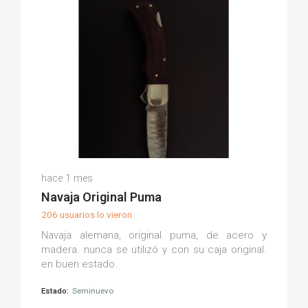
Irena S.
hace 1 mes
(0)
Navaja Original Puma
206 usuarios lo vieron
Navaja alemana, original puma, de acero y
madera. nunca se utilizó y con su caja original.
en buen estado.
Estado:
Seminuevo