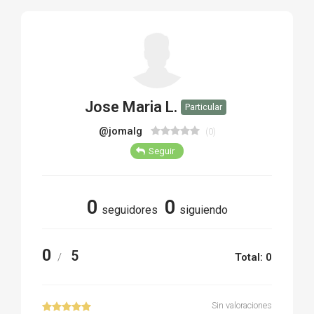
TIRO Y COMPETICIÓN
AIRE COMPRIMIDO
OTRAS ARMAS
Jose Maria L.
Particular
ACCESORIOS
@jomalg
(0)
Seguir
0
0
seguidores
siguiendo
0
5
/
Total: 0
Sin valoraciones