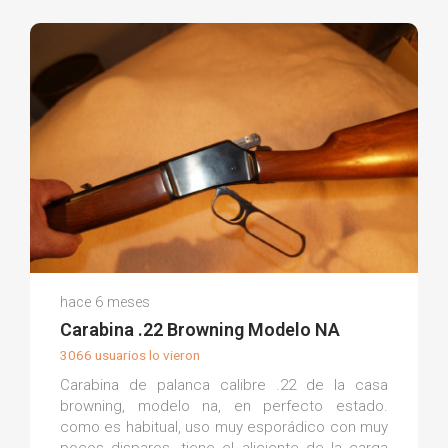
Freddy I.
hace 6 meses
(0)
Carabina .22 Browning Modelo NA
3066 usuarios lo vieron
Carabina de palanca calibre .22 de la casa
browning, modelo na, en perfecto estado.
como es habitual, uso muy esporádico con muy
pocos disparos. tiene el aliciente de la carga