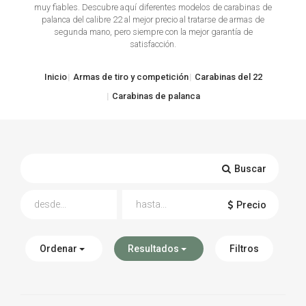
muy fiables. Descubre aquí diferentes modelos de carabinas de
palanca del calibre 22 al mejor precio al tratarse de armas de
TIRO Y COMPETICIÓN
segunda mano, pero siempre con la mejor garantía de
satisfacción.
AIRE COMPRIMIDO
Inicio
Armas de tiro y competición
Carabinas del 22
OTRAS ARMAS
Carabinas de palanca
ACCESORIOS
Buscar
Precio
Ordenar
Resultados
Filtros