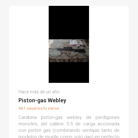
Jesus P.
Hace más de un año
(0)
Piston-gas Webley
961 usuarios lo vieron
Carabina piston-gas webley de perdigones
monotiro, del calibre 5.5 de carga accionada
con pistón gas (combinando ventajas tanto de
modelos de muelle como solo gas) en perfecto