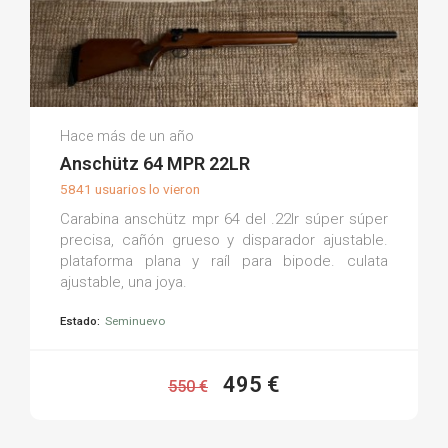
Héctor José R.
Hace más de un año
(0)
Anschütz 64 MPR 22LR
5841 usuarios lo vieron
Carabina anschütz mpr 64 del .22lr súper súper
precisa, cañón grueso y disparador ajustable.
plataforma plana y raíl para bipode. culata
ajustable, una joya.
Estado:
Seminuevo
495 €
550 €