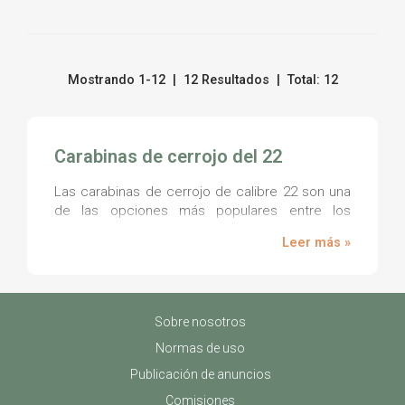
Mostrando 1-12 | 12 Resultados | Total: 12
Carabinas de cerrojo del 22
Las carabinas de cerrojo de calibre 22 son una
de las opciones más populares entre los
cazadores dada su gran precisión y su facilidad
Leer más »
de manejo. A lo que hay que añadir su escaso
retroceso en el disparo del arma. Se cargan de
forma manual con el accionamiento de una
palanca del cerrojo y se llaman de esta manera
Sobre nosotros
por su gran parecido con el cerrojo que se usa
en las puertas de las casas. Cuando se dispara
Normas de uso
la munición, se vuelve a abrir el cerrojo y de
Publicación de anuncios
forma automática el casquillo es expulsado. Es
cierto que este tipo de armas han ido siendo
Comisiones