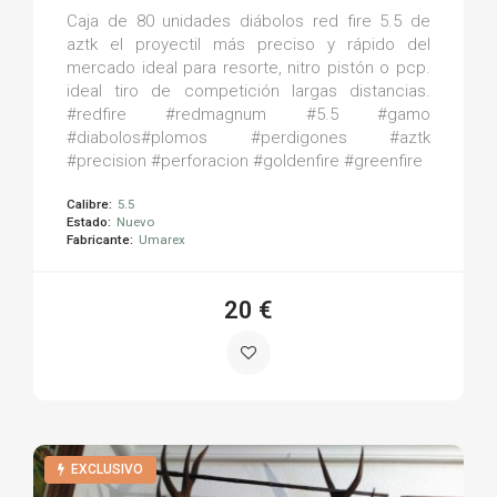
Caja de 80 unidades diábolos red fire 5.5 de
aztk el proyectil más preciso y rápido del
mercado ideal para resorte, nitro pistón o pcp.
ideal tiro de competición largas distancias.
#redfire #redmagnum #5.5 #gamo
#diabolos#plomos #perdigones #aztk
#precision #perforacion #goldenfire #greenfire
Calibre:
5.5
Estado:
Nuevo
Fabricante:
Umarex
20 €
EXCLUSIVO