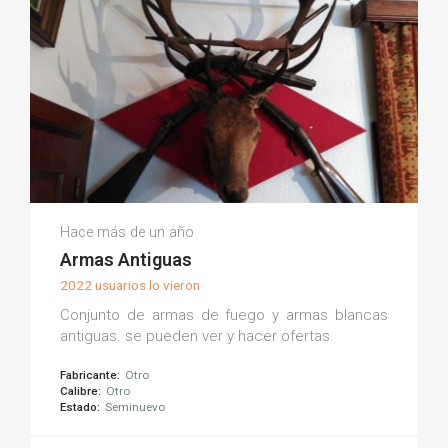
Luis Antonio G.
Hace más de un año
(0)
Armas Antiguas
2022 usuarios lo vieron
Conjunto de armas de fuego y armas blancas
antiguas. se pueden ver y hacer ofertas.
Fabricante:
Otro
Calibre:
Otro
Estado:
Seminuevo