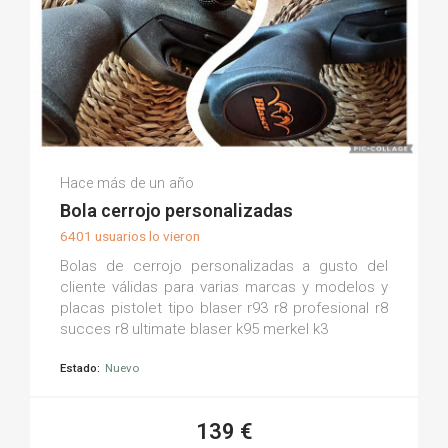
Tuboladecerrojo C.
Hace más de un año
(0)
Bola cerrojo personalizadas
6401 usuarios lo vieron
Bolas de cerrojo personalizadas a gusto del
cliente válidas para varias marcas y modelos y
placas pistolet tipo blaser r93 r8 profesional r8
succes r8 ultimate blaser k95 merkel k3
Estado:
Nuevo
139 €