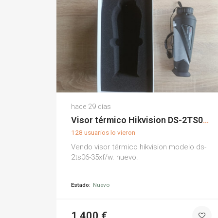
Juan C.
hace 29 días
(0)
Visor térmico Hikvision DS-2TS06-35XF/W
128 usuarios lo vieron
Vendo visor térmico hikvision modelo ds-
2ts06-35xf/w. nuevo.
Estado:
Nuevo
1.400 €