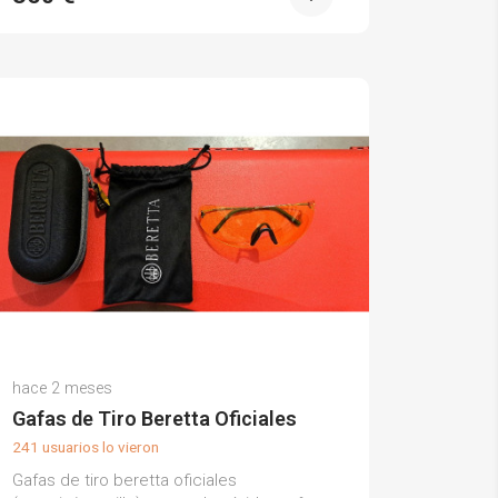
Juanma B.
hace 2 meses
(0)
Gafas de Tiro Beretta Oficiales
241 usuarios lo vieron
Gafas de tiro beretta oficiales