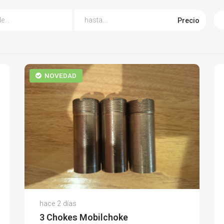
Precio
NOVEDAD
Celestino B.
hace 2 días
(0)
3 Chokes Mobilchoke