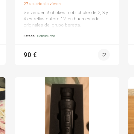
27 usuarios lo vieron
Se venden 3 chokes mobilchoke de 2, 3 y
4 estrellas calibre 12, en buen estado.
originales del grupo beretta.
Estado:
Seminuevo
90 €