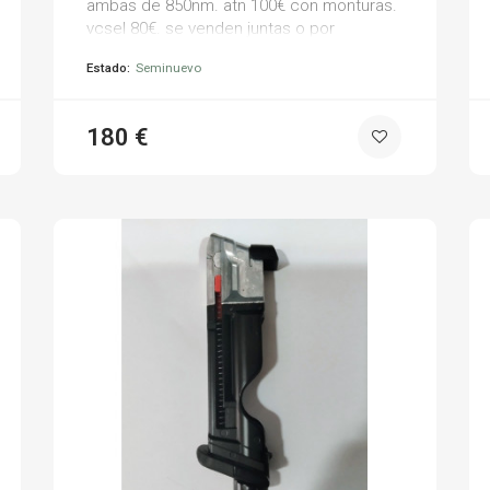
ambas de 850nm. atn 100€ con monturas.
vcsel 80€. se venden juntas o por
separado.
Estado:
Seminuevo
180 €