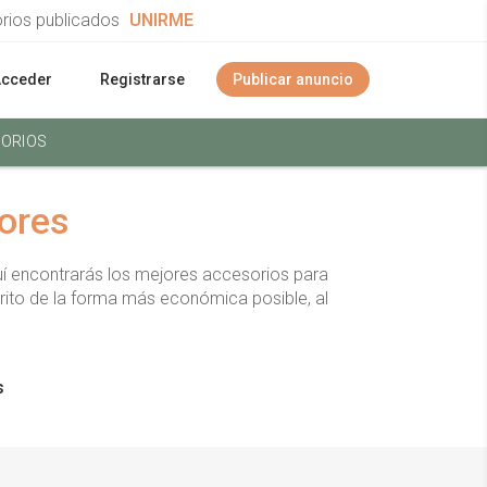
orios publicados
UNIRME
Acceder
Registrarse
Publicar anuncio
ORIOS
dores
í encontrarás los mejores accesorios para
rito de la forma más económica posible, al
s