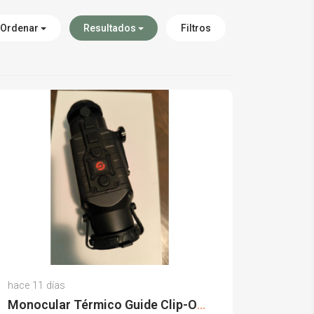
Ordenar
Resultados
Filtros
Eloy R.
hace 11 días
(0)
Monocular Térmico Guide Clip-On TA435