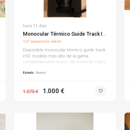
Eloy R.
hace 11 días
(0)
Monocular Térmico Guide Track IR50
127 usuarios lo vieron
Disponible monocular térmico guide track
ir50. modelo más alto de la gama.
completamente nuevo, sin estrenar. caja y
todos sus accesorios. precio: 1.000 €.
Estado:
Nuevo
1.000 €
1.075 €