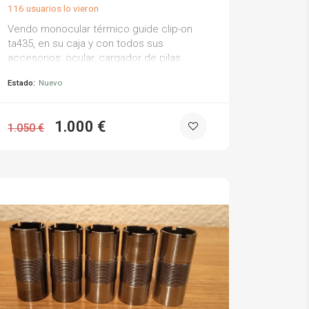
116 usuarios lo vieron
Vendo monocular térmico guide clip-on
ta435, en su caja y con todos sus
accesorios: ocular, cargador de pilas.
nuevo, a estrenar. anilla aparte 100 €.
Estado:
Nuevo
precio 1.000 €.
1.000 €
1.050 €