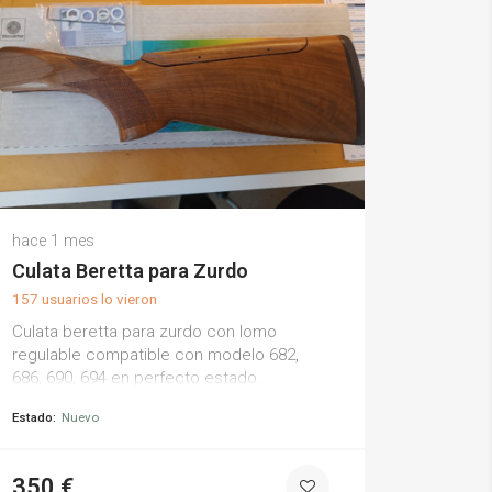
David H.
hace 1 mes
(0)
Culata Beretta para Zurdo
157 usuarios lo vieron
Culata beretta para zurdo con lomo
regulable compatible con modelo 682,
686, 690, 694 en perfecto estado.
cantonera espuma alta densidad.
Estado:
Nuevo
350 €