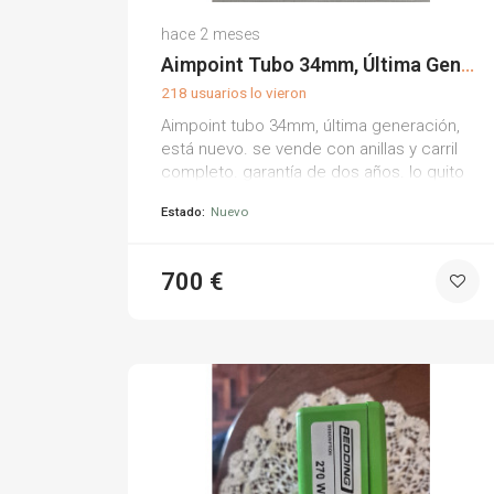
Jesus E.
hace 2 meses
(0)
Aimpoint Tubo 34mm, Última Generación
218 usuarios lo vieron
Aimpoint tubo 34mm, última generación,
está nuevo. se vende con anillas y carril
completo. garantía de dos años. lo quito
por no usar.
Estado:
Nuevo
700 €