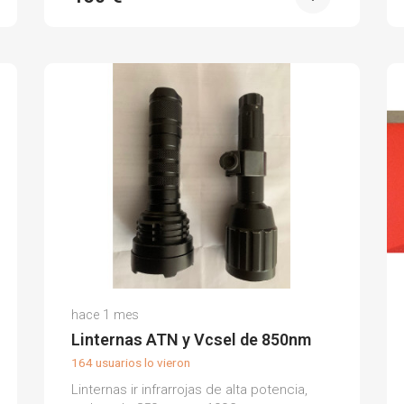
Ruben N.
hace 1 mes
(0)
Linternas ATN y Vcsel de 850nm
164 usuarios lo vieron
Linternas ir infrarrojas de alta potencia,