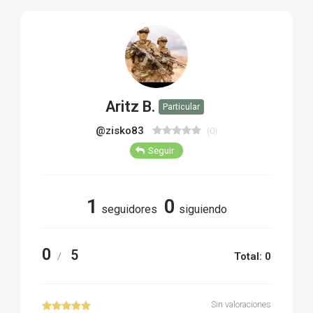
TIRO Y COMPETICIÓN
AIRE COMPRIMIDO
OTRAS ARMAS
Aritz B.
Particular
ACCESORIOS
@zisko83
(0)
Seguir
1
0
seguidores
siguiendo
0
5
/
Total: 0
Sin valoraciones