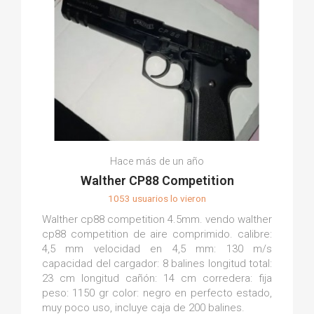
Hace más de un año
Walther CP88 Competition
1053 usuarios lo vieron
Walther cp88 competition 4.5mm. vendo walther
cp88 competition de aire comprimido. calibre:
4,5 mm velocidad en 4,5 mm: 130 m/s
capacidad del cargador: 8 balines longitud total:
23 cm longitud cañón: 14 cm corredera: fija
peso: 1150 gr color: negro en perfecto estado,
muy poco uso, incluye caja de 200 balines.