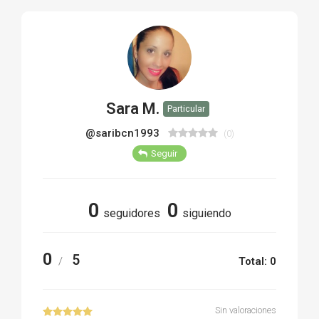
TIRO Y COMPETICIÓN
AIRE COMPRIMIDO
OTRAS ARMAS
Sara M.
Particular
ACCESORIOS
@saribcn1993
(0)
Seguir
0
0
seguidores
siguiendo
0
5
/
Total: 0
Sin valoraciones