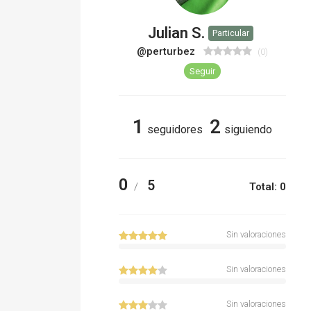
Julian S.
Particular
@perturbez
(0)
Seguir
1
2
seguidores
siguiendo
0
5
/
Total: 0
Sin valoraciones
Sin valoraciones
Sin valoraciones