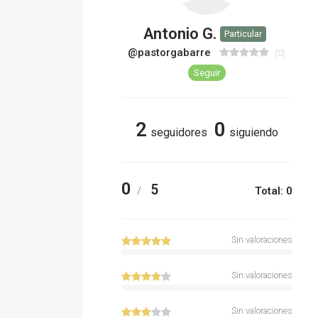
Antonio G.
Particular
@pastorgabarre
(0)
Seguir
2
0
seguidores
siguiendo
0
5
/
Total: 0
Sin valoraciones
Sin valoraciones
Sin valoraciones