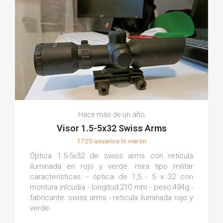
Hace más de un año
Visor 1.5-5x32 Swiss Arms
1725 usuarios lo vieron
Óptica 1.5-5x32 de swiss arms con retícula
iluminada en rojo y verde. mira tipo militar
características: - óptica de 1,5 - 5 x 32 con
montura inlcudia - longitud:210 mm - peso:494g -
fabricante: swiss arms - reticula iluminada rojo y
verde