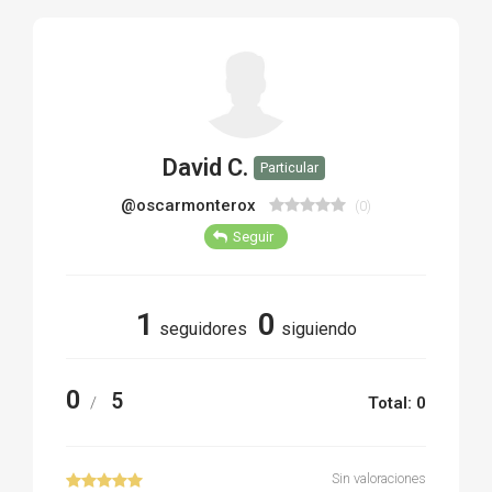
TIRO Y COMPETICIÓN
AIRE COMPRIMIDO
OTRAS ARMAS
David C.
Particular
ACCESORIOS
@oscarmonterox
(0)
Seguir
1
0
seguidores
siguiendo
0
5
/
Total: 0
Sin valoraciones