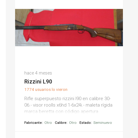
hace 4 meses
Rizzini L90
1774 usuarios lo vieron
Rifle superpuesto rizzini l90 en calibre 30-
06.- visor roolls x6hd 1-6x24i.- maleta rígida
marca beretta con código apertura
Fabricante:
Otro
Calibre:
Otro
Estado:
Seminuevo