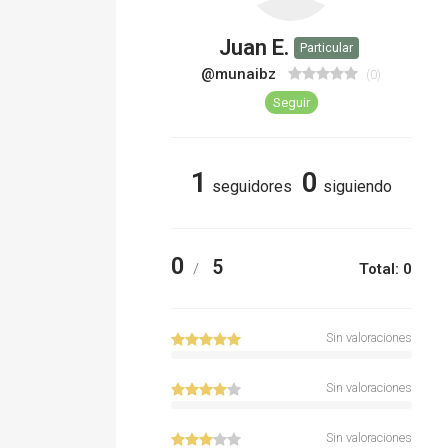
Juan E.
Particular
@munaibz
(0)
Seguir
1
0
seguidores
siguiendo
0
5
/
Total: 0
Sin valoraciones
Sin valoraciones
Sin valoraciones