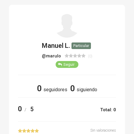
TIRO Y COMPETICIÓN
AIRE COMPRIMIDO
OTRAS ARMAS
Manuel L.
Particular
ACCESORIOS
@marulo
(0)
Seguir
0
0
seguidores
siguiendo
0
5
/
Total: 0
Sin valoraciones